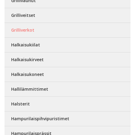
Grillivaunut
Grilliveitset
Grilliverkot
Halkaisukiilat
Halkaisukirveet
Halkaisukoneet
Hallilämmittimet
Halsterit
Hampurilaispihvipuristimet
Hampurilaisprässit