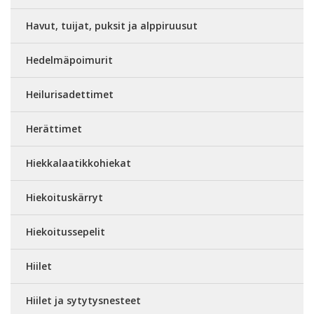
Havut, tuijat, puksit ja alppiruusut
Hedelmäpoimurit
Heilurisadettimet
Herättimet
Hiekkalaatikkohiekat
Hiekoituskärryt
Hiekoitussepelit
Hiilet
Hiilet ja sytytysnesteet