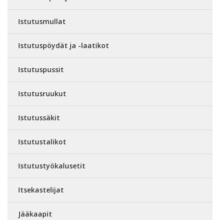
Istutusmullat
Istutuspöydät ja -laatikot
Istutuspussit
Istutusruukut
Istutussäkit
Istutustalikot
Istutustyökalusetit
Itsekastelijat
Jääkaapit