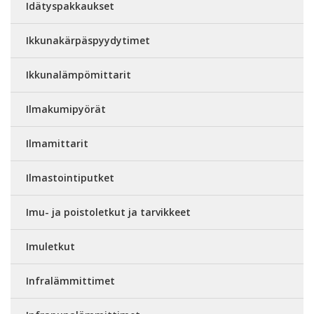
Idätyspakkaukset
Ikkunakärpäspyydytimet
Ikkunalämpömittarit
Ilmakumipyörät
Ilmamittarit
Ilmastointiputket
Imu- ja poistoletkut ja tarvikkeet
Imuletkut
Infralämmittimet