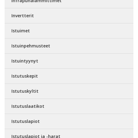
Infrapunalämmittimet
Invertterit
Istuimet
Istuinpehmusteet
Istuintyynyt
Istutuskepit
Istutuskyltit
Istutuslaatikot
Istutuslapiot
Istutuslapiot ja -harat