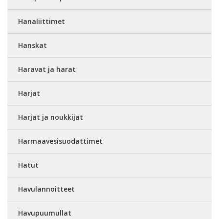
Hanaliittimet
Hanskat
Haravat ja harat
Harjat
Harjat ja noukkijat
Harmaavesisuodattimet
Hatut
Havulannoitteet
Havupuumullat