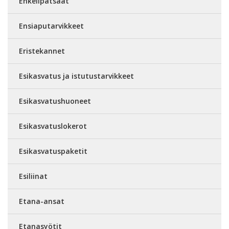
Enkelipatsaat
Ensiaputarvikkeet
Eristekannet
Esikasvatus ja istutustarvikkeet
Esikasvatushuoneet
Esikasvatuslokerot
Esikasvatuspaketit
Esiliinat
Etana-ansat
Etanasyötit