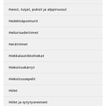
Havut, tuijat, puksit ja alppiruusut
Hedelmäpoimurit
Heilurisadettimet
Herättimet
Hiekkalaatikkohiekat
Hiekoituskärryt
Hiekoitussepelit
Hiilet
Hiilet ja sytytysnesteet