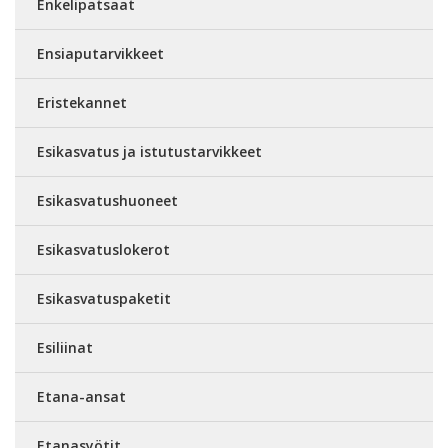
Enkelipatsaat
Ensiaputarvikkeet
Eristekannet
Esikasvatus ja istutustarvikkeet
Esikasvatushuoneet
Esikasvatuslokerot
Esikasvatuspaketit
Esiliinat
Etana-ansat
Etanasyötit