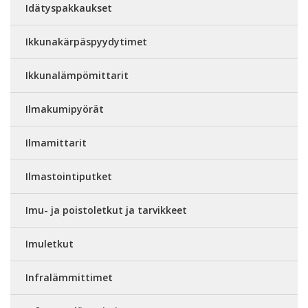
Idätyspakkaukset
Ikkunakärpäspyydytimet
Ikkunalämpömittarit
Ilmakumipyörät
Ilmamittarit
Ilmastointiputket
Imu- ja poistoletkut ja tarvikkeet
Imuletkut
Infralämmittimet