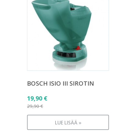
BOSCH ISIO III SIROTIN
Alkuperäinen
19,90
€
hinta
29,90
€
Nykyinen
oli:
hinta
29,90 €.
LUE LISÄÄ »
on: