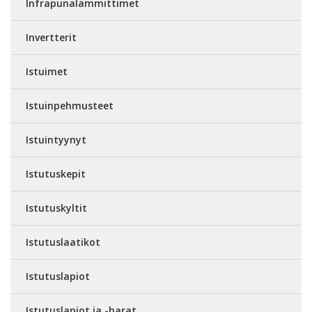
Infrapunalämmittimet
Invertterit
Istuimet
Istuinpehmusteet
Istuintyynyt
Istutuskepit
Istutuskyltit
Istutuslaatikot
Istutuslapiot
Istutuslapiot ja -harat