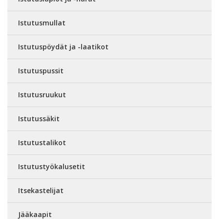
Istutusmullat
Istutuspöydät ja -laatikot
Istutuspussit
Istutusruukut
Istutussäkit
Istutustalikot
Istutustyökalusetit
Itsekastelijat
Jääkaapit