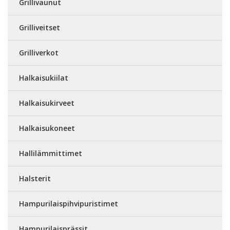
Grillivaunut
Grilliveitset
Grilliverkot
Halkaisukiilat
Halkaisukirveet
Halkaisukoneet
Hallilämmittimet
Halsterit
Hampurilaispihvipuristimet
Hampurilaisprässit