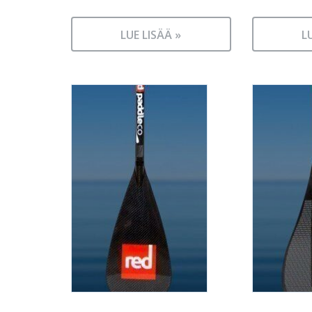
LUE LISÄÄ »
L