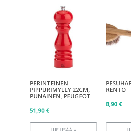
PERINTEINEN
PESUHA
PIPPURIMYLLY 22CM,
RENTO
PUNAINEN, PEUGEOT
8,90
€
51,90
€
LUE LISÄÄ »
L