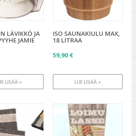
N LÄVIKKÖ JA
ISO SAUNAKIULU MAX,
PYYHE JAMIE
18 LITRAA
59,90
€
UE LISÄÄ »
LUE LISÄÄ »