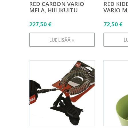
RED CARBON VARIO
RED KID
MELA, HIILIKUITU
VARIO M
227,50
€
72,50
€
LUE LISÄÄ »
L