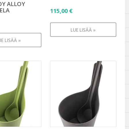
DY ALLOY
ELA
115,00
€
LUE LISÄÄ »
UE LISÄÄ »