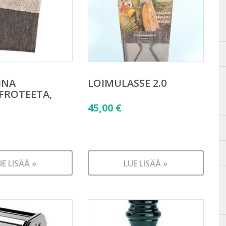
INA
LOIMULASSE 2.0
FROTEETA,
45,00
€
UE LISÄÄ »
LUE LISÄÄ »