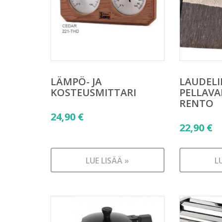
LÄMPÖ- JA
LAUDELI
KOSTEUSMITTARI
PELLAVA
RENTO
24,90
€
22,90
€
LUE LISÄÄ »
L