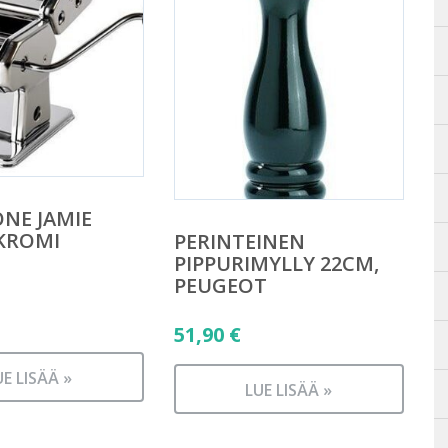
NE JAMIE
 KROMI
PERINTEINEN
PIPPURIMYLLY 22CM,
PEUGEOT
51,90
€
UE LISÄÄ »
LUE LISÄÄ »