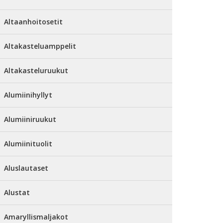
Altaanhoitosetit
Altakasteluamppelit
Altakasteluruukut
Alumiinihyllyt
Alumiiniruukut
Alumiinituolit
Aluslautaset
Alustat
Amaryllismaljakot