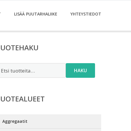
T
LISÄÄ PUUTARHALIIKE
YHTEYSTIEDOT
TUOTEHAKU
tsi:
HAKU
TUOTEALUEET
Aggregaatit