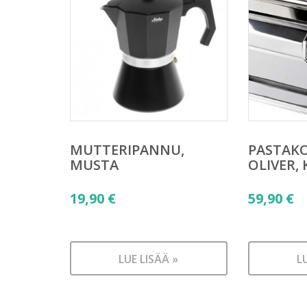
MUTTERIPANNU,
PASTAKO
MUSTA
OLIVER,
19,90
€
59,90
€
LUE LISÄÄ »
L