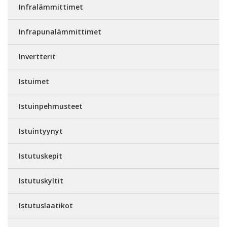
Infralämmittimet
Infrapunalämmittimet
Invertterit
Istuimet
Istuinpehmusteet
Istuintyynyt
Istutuskepit
Istutuskyltit
Istutuslaatikot