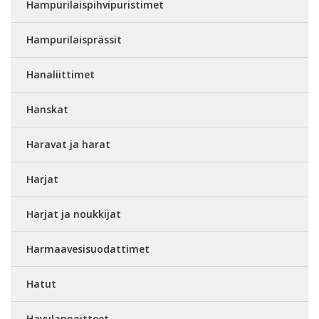
Hampurilaispihvipuristimet
Hampurilaisprässit
Hanaliittimet
Hanskat
Haravat ja harat
Harjat
Harjat ja noukkijat
Harmaavesisuodattimet
Hatut
Havulannoitteet