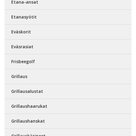
Etana-ansat
Etanasyötit
Eväskorit
Eväsrasiat
Frisbeegolf
Grillaus
Grillausalustat
Grillaushaarukat
Grillaushanskat
Grillauskäsineet