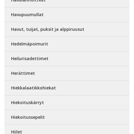
Havupuumullat
Havut, tuijat, puksit ja alppiruusut
Hedelmäpoimurit
Heilurisadettimet
Herättimet
Hiekkalaatikkohiekat
Hiekoituskärryt
Hiekoitussepelit
Hiilet