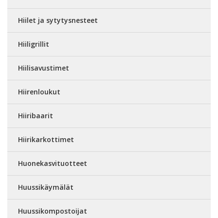
Hiilet ja sytytysnesteet
Hiiligrillit
Hiilisavustimet
Hiirenloukut
Hiiribaarit
Hiirikarkottimet
Huonekasvituotteet
Huussikäymälät
Huussikompostoijat