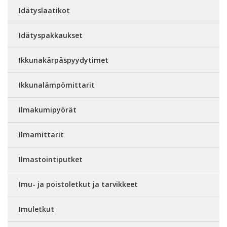
Idätyslaatikot
Idätyspakkaukset
Ikkunakärpäspyydytimet
Ikkunalämpömittarit
Ilmakumipyörät
Ilmamittarit
Ilmastointiputket
Imu- ja poistoletkut ja tarvikkeet
Imuletkut