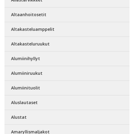
Altaanhoitosetit
Altakasteluamppelit
Altakasteluruukut
Alumiinihyllyt
Alumiiniruukut
Alumiinituolit
Aluslautaset
Alustat
Amaryllismaljakot