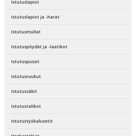
Istutuslapiot
Istutuslapiot ja -harat
Istutusmullat
Istutuspöydät ja -laatikot
Istutuspussit
Istutusruukut
Istutussäkit
Istutustalikot
Istutustyökalusetit
Itsekastelijat