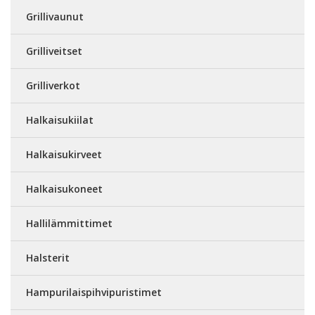
Grillivaunut
Grilliveitset
Grilliverkot
Halkaisukiilat
Halkaisukirveet
Halkaisukoneet
Hallilämmittimet
Halsterit
Hampurilaispihvipuristimet