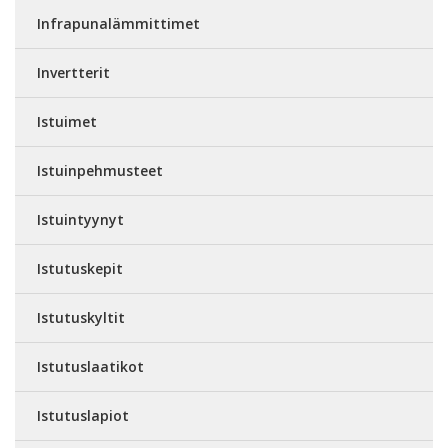
Infrapunalämmittimet
Invertterit
Istuimet
Istuinpehmusteet
Istuintyynyt
Istutuskepit
Istutuskyltit
Istutuslaatikot
Istutuslapiot