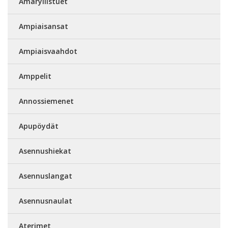
Amaryllistuet
Ampiaisansat
Ampiaisvaahdot
Amppelit
Annossiemenet
Apupöydät
Asennushiekat
Asennuslangat
Asennusnaulat
Aterimet