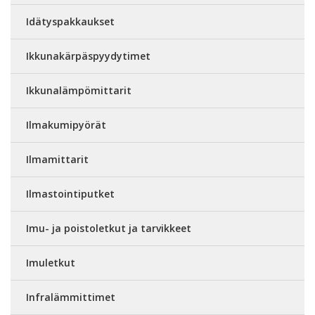
Idätyspakkaukset
Ikkunakärpäspyydytimet
Ikkunalämpömittarit
Ilmakumipyörät
Ilmamittarit
Ilmastointiputket
Imu- ja poistoletkut ja tarvikkeet
Imuletkut
Infralämmittimet