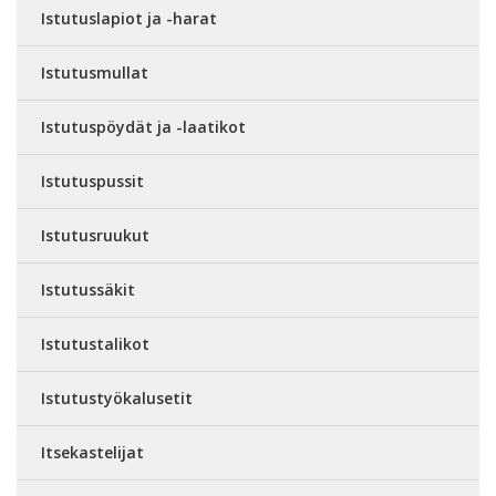
Istutuslapiot ja -harat
Istutusmullat
Istutuspöydät ja -laatikot
Istutuspussit
Istutusruukut
Istutussäkit
Istutustalikot
Istutustyökalusetit
Itsekastelijat