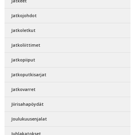
Jatkeet
Jatkojohdot
Jatkoletkut
Jatkoliittimet
Jatkopiiput
Jatkoputkisarjat
Jatkovarret
Jiirisahapöydät
Joulukuusenjalat
Juhlakatokset