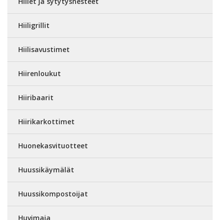
Hiilet ja sytytysnesteet
Hiiligrillit
Hiilisavustimet
Hiirenloukut
Hiiribaarit
Hiirikarkottimet
Huonekasvituotteet
Huussikäymälät
Huussikompostoijat
Huvimaja