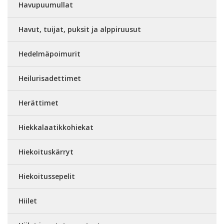
Havupuumullat
Havut, tuijat, puksit ja alppiruusut
Hedelmäpoimurit
Heilurisadettimet
Herättimet
Hiekkalaatikkohiekat
Hiekoituskärryt
Hiekoitussepelit
Hiilet