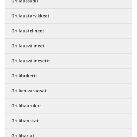
Grillaussudit
Grillaustarvikkeet
Grillaustelineet
Grillausvälineet
Grillausvälinesetit
Grillibriketit
Grillien varaosat
Grillihaarukat
Grillihanskat
Grilliharjat