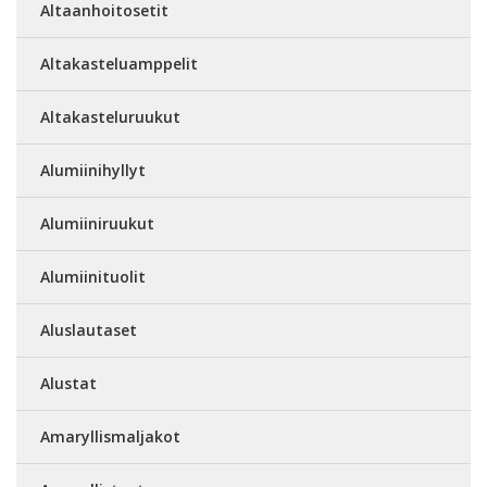
Altaanhoitosetit
Altakasteluamppelit
Altakasteluruukut
Alumiinihyllyt
Alumiiniruukut
Alumiinituolit
Aluslautaset
Alustat
Amaryllismaljakot