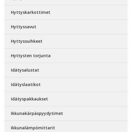
Hyttyskarkottimet
Hyttyssavut
Hyttyssuihkeet
Hyttysten torjunta
Idätysalustat
Idätyslaatikot
Idätyspakkaukset
Ikkunakärpäspyydytimet
Ikkunalämpömittarit