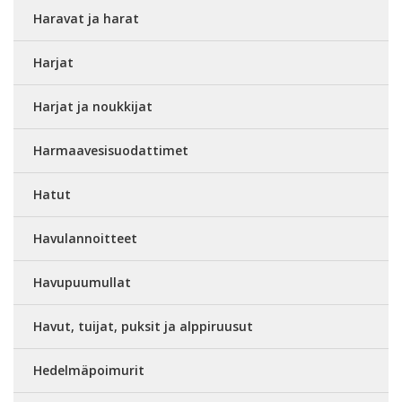
Haravat ja harat
Harjat
Harjat ja noukkijat
Harmaavesisuodattimet
Hatut
Havulannoitteet
Havupuumullat
Havut, tuijat, puksit ja alppiruusut
Hedelmäpoimurit