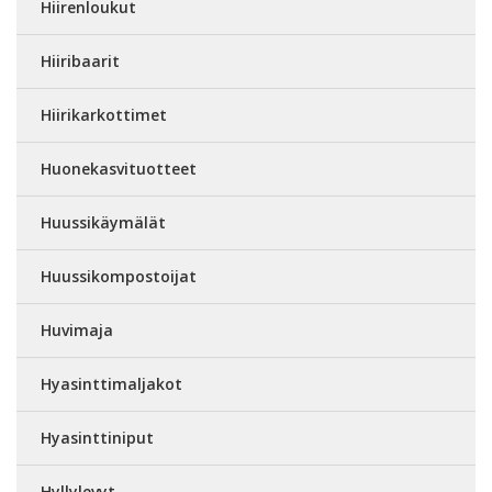
Hiirenloukut
Hiiribaarit
Hiirikarkottimet
Huonekasvituotteet
Huussikäymälät
Huussikompostoijat
Huvimaja
Hyasinttimaljakot
Hyasinttiniput
Hyllylevyt