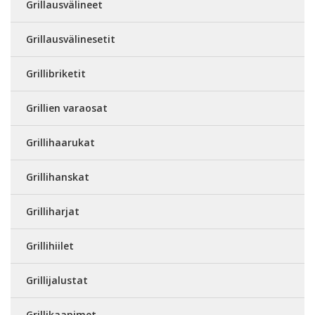
Grillausvälineet
Grillausvälinesetit
Grillibriketit
Grillien varaosat
Grillihaarukat
Grillihanskat
Grilliharjat
Grillihiilet
Grillijalustat
Grillikaapimet