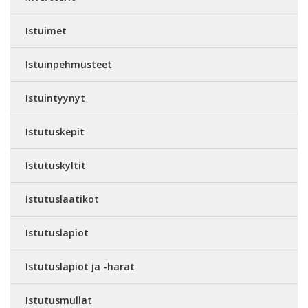
Istuimet
Istuinpehmusteet
Istuintyynyt
Istutuskepit
Istutuskyltit
Istutuslaatikot
Istutuslapiot
Istutuslapiot ja -harat
Istutusmullat