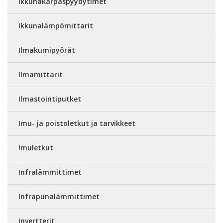
Ikkunakärpäspyydytimet
Ikkunalämpömittarit
Ilmakumipyörät
Ilmamittarit
Ilmastointiputket
Imu- ja poistoletkut ja tarvikkeet
Imuletkut
Infralämmittimet
Infrapunalämmittimet
Invertterit