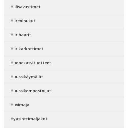
Hiilisavustimet
Hiirenloukut
Hiiribaarit
Hiirikarkottimet
Huonekasvituotteet
Huussikäymälät
Huussikompostoijat
Huvimaja
Hyasinttimaljakot