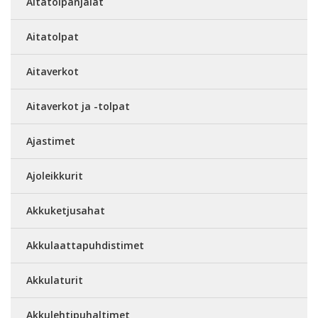
Aitatolpanjalat
Aitatolpat
Aitaverkot
Aitaverkot ja -tolpat
Ajastimet
Ajoleikkurit
Akkuketjusahat
Akkulaattapuhdistimet
Akkulaturit
Akkulehtipuhaltimet