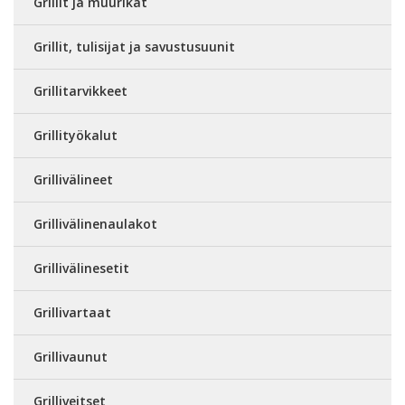
Grillit ja muurikat
Grillit, tulisijat ja savustusuunit
Grillitarvikkeet
Grillityökalut
Grillivälineet
Grillivälinenaulakot
Grillivälinesetit
Grillivartaat
Grillivaunut
Grilliveitset