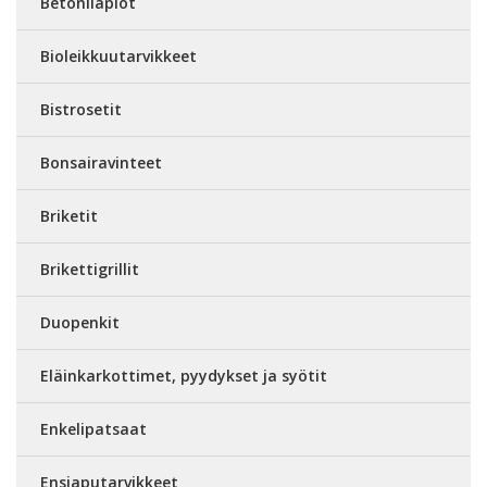
Betonilapiot
Bioleikkuutarvikkeet
Bistrosetit
Bonsairavinteet
Briketit
Brikettigrillit
Duopenkit
Eläinkarkottimet, pyydykset ja syötit
Enkelipatsaat
Ensiaputarvikkeet