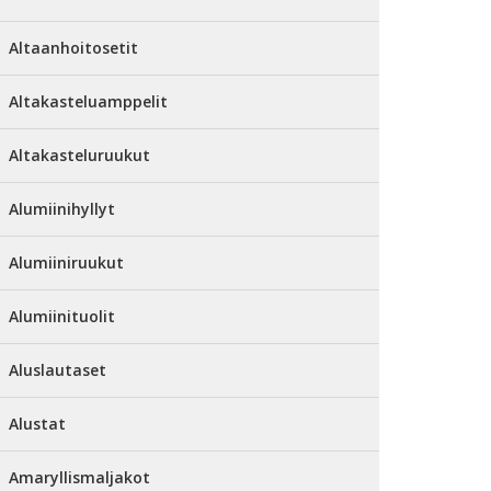
Altaanhoitosetit
Altakasteluamppelit
Altakasteluruukut
Alumiinihyllyt
Alumiiniruukut
Alumiinituolit
Aluslautaset
Alustat
Amaryllismaljakot