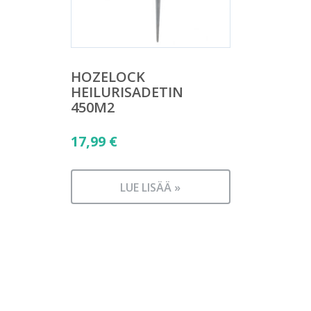
HOZELOCK
HEILURISADETIN
450M2
17,99
€
LUE LISÄÄ »