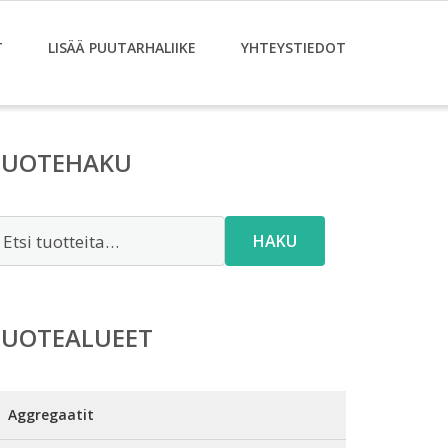
T
LISÄÄ PUUTARHALIIKE
YHTEYSTIEDOT
TUOTEHAKU
tsi:
HAKU
TUOTEALUEET
Aggregaatit