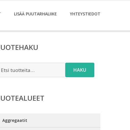
T
LISÄÄ PUUTARHALIIKE
YHTEYSTIEDOT
TUOTEHAKU
tsi:
HAKU
TUOTEALUEET
Aggregaatit