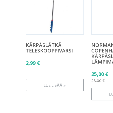
KÄRPÄSLÄTKÄ
NORMA
TELESKOOPPIVARSI
COPENH
KÄRPÄS
LÄMPIM
2,99
€
Alkuper
25,00
€
hinta
28,00
€
LUE LISÄÄ »
Nykyine
oli:
hinta
28,00 €.
L
on:
25,00 €.