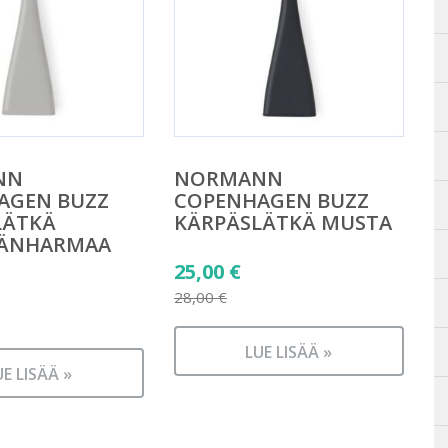
NN
NORMANN
AGEN BUZZ
COPENHAGEN BUZZ
LÄTKÄ
KÄRPÄSLÄTKÄ MUSTA
ÄNHARMAA
Alkuperäinen
25,00
€
äinen
hinta
28,00
€
Nykyinen
oli:
n
hinta
28,00 €.
LUE LISÄÄ »
UE LISÄÄ »
on:
25,00 €.