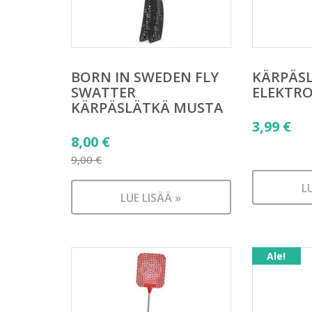
BORN IN SWEDEN FLY
KÄRPÄS
SWATTER
ELEKTR
KÄRPÄSLÄTKÄ MUSTA
3,99
€
Alkuperäinen
8,00
€
hinta
9,00
€
Nykyinen
oli:
L
hinta
9,00 €.
LUE LISÄÄ »
on:
8,00 €.
Ale!