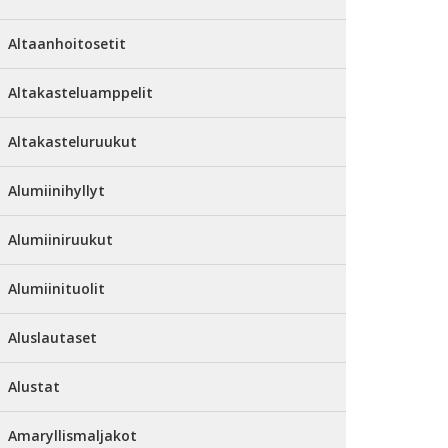
Altaanhoitosetit
Altakasteluamppelit
Altakasteluruukut
Alumiinihyllyt
Alumiiniruukut
Alumiinituolit
Aluslautaset
Alustat
Amaryllismaljakot