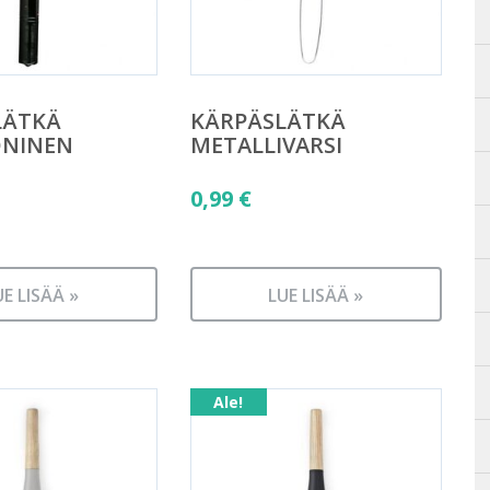
LÄTKÄ
KÄRPÄSLÄTKÄ
ONINEN
METALLIVARSI
0,99
€
UE LISÄÄ »
LUE LISÄÄ »
Ale!