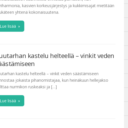
riharmonia, kasvien korkeusjärjestys ja kukkimisajat mietitään
ukäteen yhtenä kokonaisuutena.
Lue lisää
»
uutarhan kastelu helteellä – vinkit veden
äästämiseen
utarhan kastelu helteellä – vinkit veden säästämiseen
innostaa jokaista pihanomistajaa, kun heinäkuun hellejakso
lttaa nurmikon ruskeaksi ja […]
Lue lisää
»