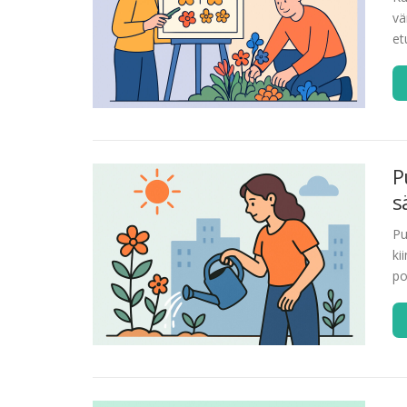
vä
et
P
s
Pu
ki
po