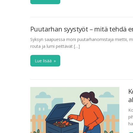
Puutarhan syystyöt – mitä tehdä e
Syksyn saapuessa moni puutarhanomistaja miettii, mi
routa ja lumi peittävät […]
Lue lisää
»
K
a
Ko
pi
ha