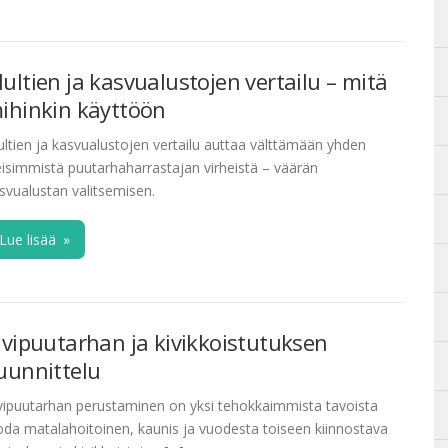
ultien ja kasvualustojen vertailu – mitä
ihinkin käyttöön
ltien ja kasvualustojen vertailu auttaa välttämään yhden
eisimmistä puutarhaharrastajan virheistä – väärän
svualustan valitsemisen.
Lue lisää
»
ivipuutarhan ja kivikkoistutuksen
uunnittelu
vipuutarhan perustaminen on yksi tehokkaimmista tavoista
oda matalahoitoinen, kaunis ja vuodesta toiseen kiinnostava