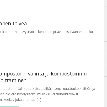
nnen talvea
tä puutarhan syystyöt oikeastaan pitävät sisällään ennen kuin
ompostorin valinta ja kompostoinnin
loittaminen
mpostorin valinta ratkaisee pitkälti sen, muuttuuko keittiön ja
han biojäte hyödylliseksi mullaksi vai turhauttavaksi
nkkeeksi, joka unohtuu […]