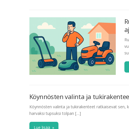
R
a
Ru
vu
su
Köynnösten valinta ja tukirakenteet
Köynnösten valinta ja tukirakenteet ratkaisevat sen,
harvaksi tupsuksi tolpan […]
Lue lisää
»