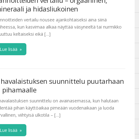
annoitteiden vertailu – orgaaninen,
ineraali ja hidasliukoinen
nnoitteiden vertailu nousee ajankohtaiseksi aina siinä
iheessa, kun kasvimaa alkaa näyttää väsyneeltä tai nurmikko
uttuu keltaiseksi eikä […]
Lue lisää
»
ihavalaistuksen suunnittelu puutarhaan
a pihamaalle
havalaistuksen suunnittelu on avainasemassa, kun halutaan
dentää pihan käyttöaikaa pimeään vuodenaikaan ja luoda
rvallinen, viihtyisä ulkotila – […]
Lue lisää
»