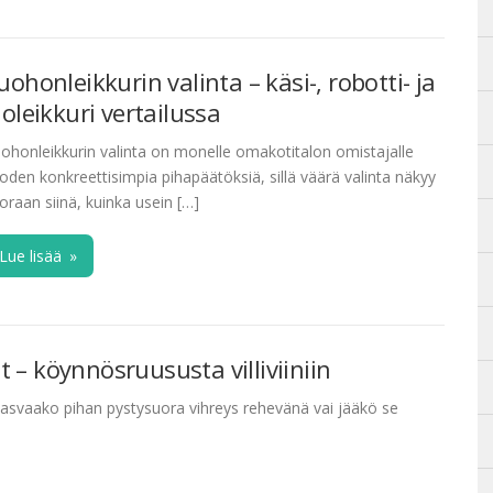
uohonleikkurin valinta – käsi-, robotti- ja
joleikkuri vertailussa
ohonleikkurin valinta on monelle omakotitalon omistajalle
oden konkreettisimpia pihapäätöksiä, sillä väärä valinta näkyy
oraan siinä, kuinka usein […]
Lue lisää
»
 – köynnösruususta villiviiniin
 kasvaako pihan pystysuora vihreys rehevänä vai jääkö se