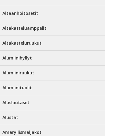
Altaanhoitosetit
Altakasteluamppelit
Altakasteluruukut
Alumiinihyllyt
Alumiiniruukut
Alumiinituolit
Aluslautaset
Alustat
Amaryllismaljakot