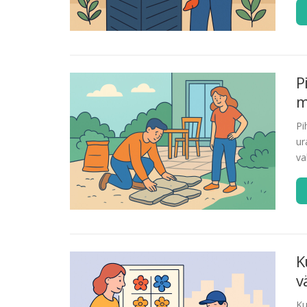
P
m
Pi
ur
va
K
v
Ku