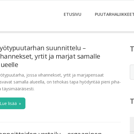
ETUSIVU
PUUTARHALIIKKEE
yötypuutarhan suunnittelu –
ihannekset, yrtit ja marjat samalle
lueelle
E
ötypuutarha, jossa vihannekset, yrtit ja marjapensaat
svavat samalla alueella, on tehokas tapa hyödyntää pieni piha-
a täysimääräisesti.
Lue lisää
»