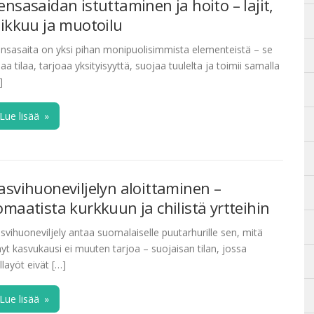
ensasaidan istuttaminen ja hoito – lajit,
eikkuu ja muotoilu
nsasaita on yksi pihan monipuolisimmista elementeistä – se
jaa tilaa, tarjoaa yksityisyyttä, suojaa tuulelta ja toimii samalla
]
Lue lisää
»
asvihuoneviljelyn aloittaminen –
omaatista kurkkuun ja chilistä yrtteihin
svihuoneviljely antaa suomalaiselle puutarhurille sen, mitä
hyt kasvukausi ei muuten tarjoa – suojaisan tilan, jossa
llayöt eivät […]
Lue lisää
»