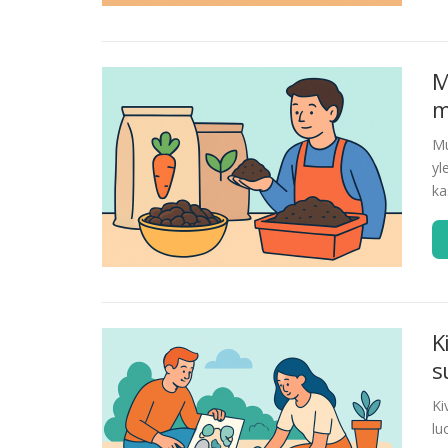
M
m
Mu
yl
ka
K
s
Ki
lu