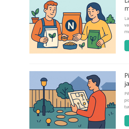
L
m
La
va
mu
P
j
Pi
pi
tu