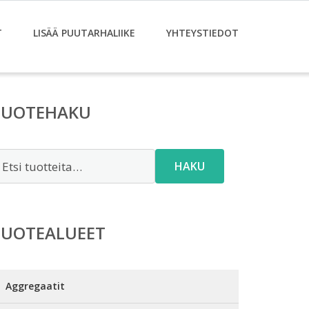
T
LISÄÄ PUUTARHALIIKE
YHTEYSTIEDOT
TUOTEHAKU
tsi:
HAKU
TUOTEALUEET
Aggregaatit