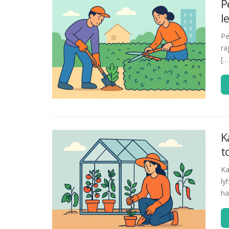
P
l
Pe
ra
[…
K
t
Ka
ly
ha