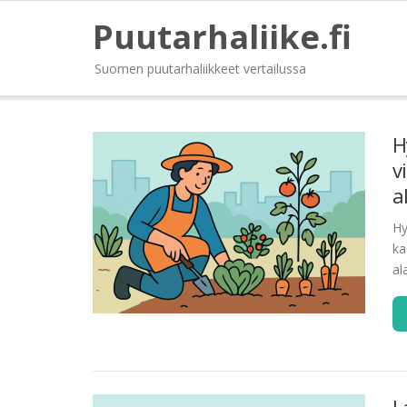
Puutarhaliike.fi
Suomen puutarhaliikkeet vertailussa
H
v
a
Hy
ka
al