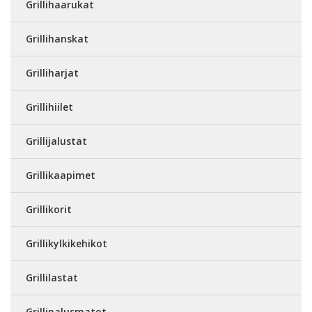
Grillihaarukat
Grillihanskat
Grilliharjat
Grillihiilet
Grillijalustat
Grillikaapimet
Grillikorit
Grillikylkikehikot
Grillilastat
Grillinalusmatot