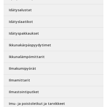
Idätysalustat
Idätyslaatikot
Idätyspakkaukset
Ikkunakärpäspyydytimet
Ikkunalämpömittarit
Ilmakumipyörät
Ilmamittarit
Ilmastointiputket
Imu- ja poistoletkut ja tarvikkeet