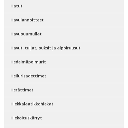
Hatut
Havulannoitteet
Havupuumullat
Havut, tuijat, puksit ja alppiruusut
Hedelmäpoimurit
Heilurisadettimet
Herättimet
Hiekkalaatikkohiekat
Hiekoituskärryt