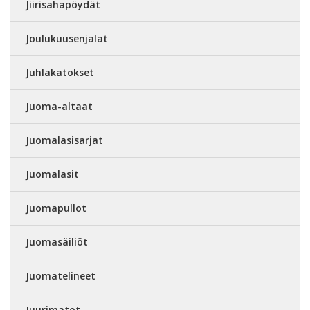
Jiirisahapöydät
Joulukuusenjalat
Juhlakatokset
Juoma-altaat
Juomalasisarjat
Juomalasit
Juomapullot
Juomasäiliöt
Juomatelineet
Juurimatot