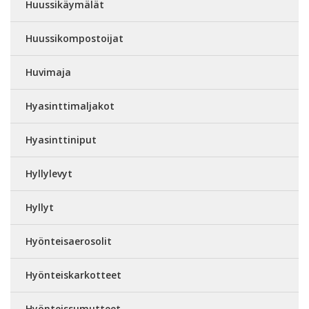
Huussikäymälät
Huussikompostoijat
Huvimaja
Hyasinttimaljakot
Hyasinttiniput
Hyllylevyt
Hyllyt
Hyönteisaerosolit
Hyönteiskarkotteet
Hyönteissumutteet