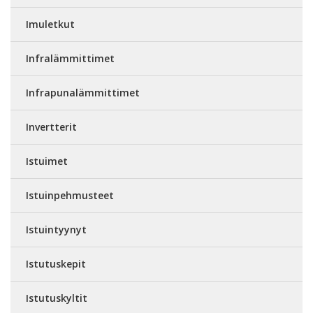
Imuletkut
Infralämmittimet
Infrapunalämmittimet
Invertterit
Istuimet
Istuinpehmusteet
Istuintyynyt
Istutuskepit
Istutuskyltit