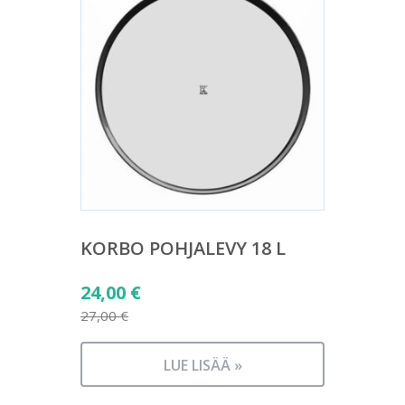
KORBO POHJALEVY 18 L
Alkuperäinen
24,00
€
hinta
27,00
€
Nykyinen
oli:
hinta
27,00 €.
LUE LISÄÄ »
on: