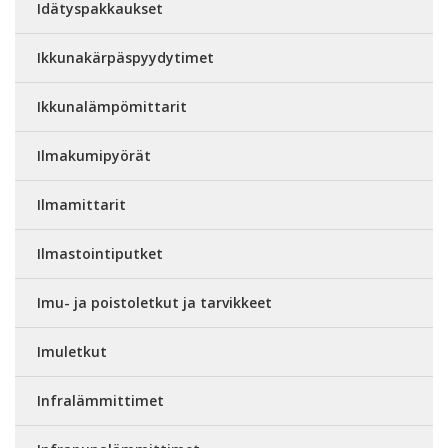
Idätyspakkaukset
Ikkunakärpäspyydytimet
Ikkunalämpömittarit
Ilmakumipyörät
Ilmamittarit
Ilmastointiputket
Imu- ja poistoletkut ja tarvikkeet
Imuletkut
Infralämmittimet