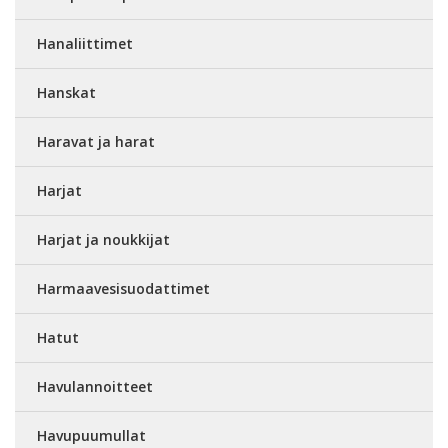
Hanaliittimet
Hanskat
Haravat ja harat
Harjat
Harjat ja noukkijat
Harmaavesisuodattimet
Hatut
Havulannoitteet
Havupuumullat