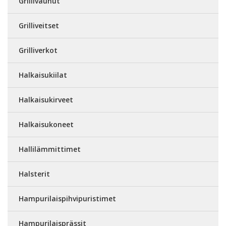
Grillivaunut
Grilliveitset
Grilliverkot
Halkaisukiilat
Halkaisukirveet
Halkaisukoneet
Hallilämmittimet
Halsterit
Hampurilaispihvipuristimet
Hampurilaisprässit