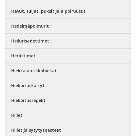
Havut, tuijat, puksit ja alppiruusut
Hedelmäpoimurit
Heilurisadettimet
Herättimet
Hiekkalaatikkohiekat
Hiekoituskärryt
Hiekoitussepelit
Hiilet
Hiilet ja sytytysnesteet