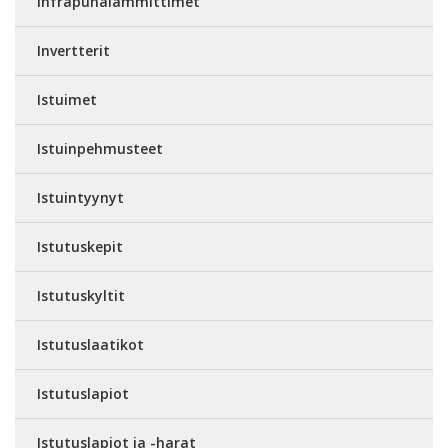
Infrapunalämmittimet
Invertterit
Istuimet
Istuinpehmusteet
Istuintyynyt
Istutuskepit
Istutuskyltit
Istutuslaatikot
Istutuslapiot
Istutuslapiot ja -harat