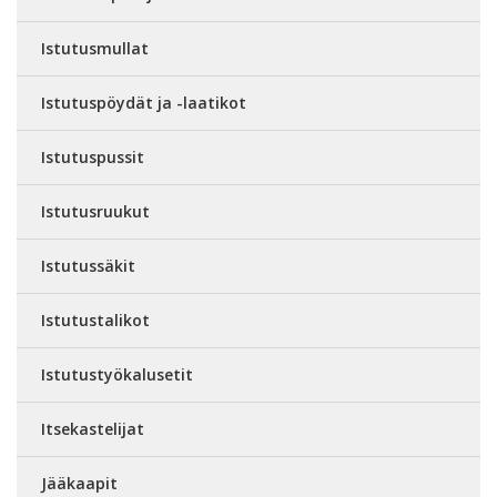
Istutusmullat
Istutuspöydät ja -laatikot
Istutuspussit
Istutusruukut
Istutussäkit
Istutustalikot
Istutustyökalusetit
Itsekastelijat
Jääkaapit