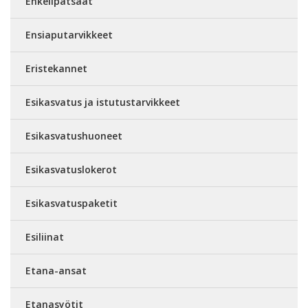
Enkelipatsaat
Ensiaputarvikkeet
Eristekannet
Esikasvatus ja istutustarvikkeet
Esikasvatushuoneet
Esikasvatuslokerot
Esikasvatuspaketit
Esiliinat
Etana-ansat
Etanasyötit