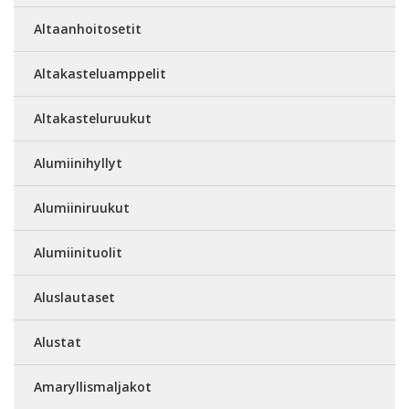
Altaanhoitosetit
Altakasteluamppelit
Altakasteluruukut
Alumiinihyllyt
Alumiiniruukut
Alumiinituolit
Aluslautaset
Alustat
Amaryllismaljakot