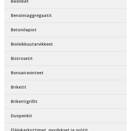
Basilikat
Bensiiniaggregaatit
Betonilapiot
Bioleikkuutarvikkeet
Bistrosetit
Bonsairavinteet
Briketit
Brikettigrillit
Duopenkit
Eläinkarkottimet, pyydykset ja syötit