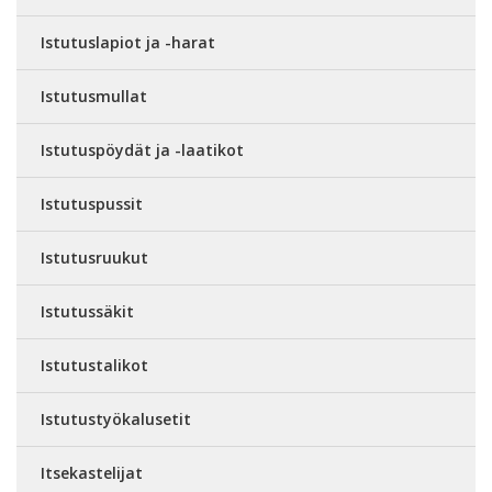
Istutuslapiot ja -harat
Istutusmullat
Istutuspöydät ja -laatikot
Istutuspussit
Istutusruukut
Istutussäkit
Istutustalikot
Istutustyökalusetit
Itsekastelijat