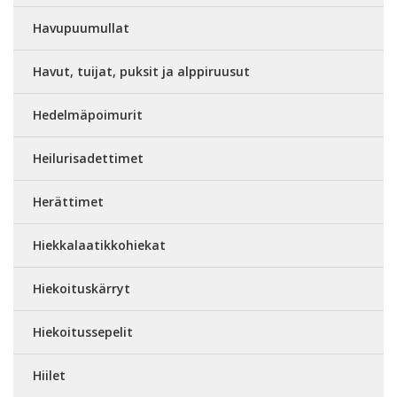
Havupuumullat
Havut, tuijat, puksit ja alppiruusut
Hedelmäpoimurit
Heilurisadettimet
Herättimet
Hiekkalaatikkohiekat
Hiekoituskärryt
Hiekoitussepelit
Hiilet