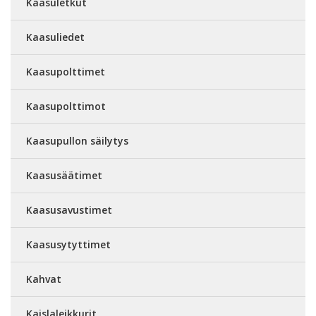
Kaasuletkut
Kaasuliedet
Kaasupolttimet
Kaasupolttimot
Kaasupullon säilytys
Kaasusäätimet
Kaasusavustimet
Kaasusytyttimet
Kahvat
Kaislaleikkurit