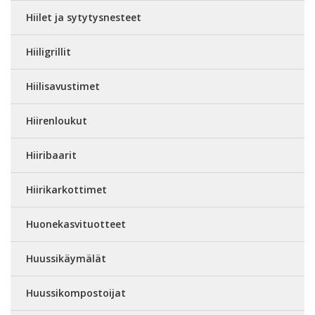
Hiilet ja sytytysnesteet
Hiiligrillit
Hiilisavustimet
Hiirenloukut
Hiiribaarit
Hiirikarkottimet
Huonekasvituotteet
Huussikäymälät
Huussikompostoijat