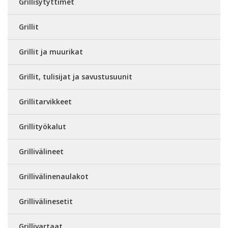
Grillisytyttimet
Grillit
Grillit ja muurikat
Grillit, tulisijat ja savustusuunit
Grillitarvikkeet
Grillityökalut
Grillivälineet
Grillivälinenaulakot
Grillivälinesetit
Grillivartaat