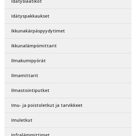
Idätyslaatikot
Idätyspakkaukset
Ikkunakärpäspyydytimet
Ikkunalämpömittarit
Ilmakumipyörät
Ilmamittarit
Ilmastointiputket
Imu- ja poistoletkut ja tarvikkeet
Imuletkut
Infralämmittimet