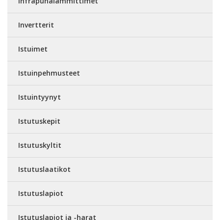
Infrapunalämmittimet
Invertterit
Istuimet
Istuinpehmusteet
Istuintyynyt
Istutuskepit
Istutuskyltit
Istutuslaatikot
Istutuslapiot
Istutuslapiot ja -harat