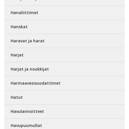
Hanaliittimet
Hanskat
Haravat ja harat
Harjat
Harjat ja noukkijat
Harmaavesisuodattimet
Hatut
Havulannoitteet
Havupuumullat