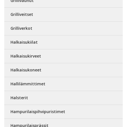
Grillivaunut
Grilliveitset
Grilliverkot
Halkaisukiilat
Halkaisukirveet
Halkaisukoneet
Hallilämmittimet
Halsterit
Hampurilaispihvipuristimet
Hampurilaisprässit