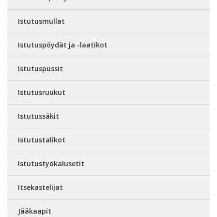
Istutusmullat
Istutuspöydät ja -laatikot
Istutuspussit
Istutusruukut
Istutussäkit
Istutustalikot
Istutustyökalusetit
Itsekastelijat
Jääkaapit