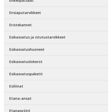
Enkelipatsaat
Ensiaputarvikkeet
Eristekannet
Esikasvatus ja istutustarvikkeet
Esikasvatushuoneet
Esikasvatuslokerot
Esikasvatuspaketit
Esiliinat
Etana-ansat
Etanasyötit