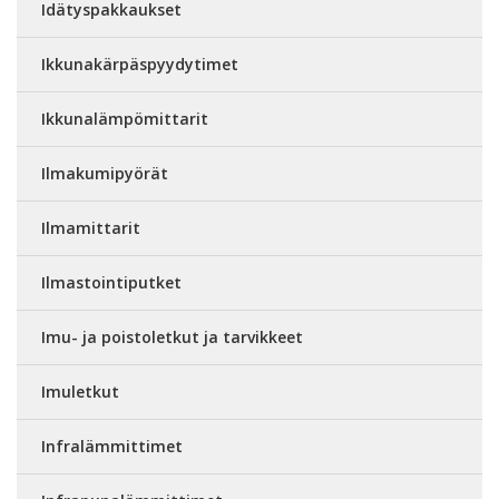
Idätyspakkaukset
Ikkunakärpäspyydytimet
Ikkunalämpömittarit
Ilmakumipyörät
Ilmamittarit
Ilmastointiputket
Imu- ja poistoletkut ja tarvikkeet
Imuletkut
Infralämmittimet