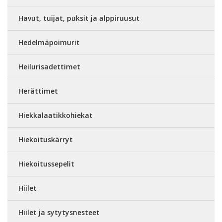
Havut, tuijat, puksit ja alppiruusut
Hedelmäpoimurit
Heilurisadettimet
Herättimet
Hiekkalaatikkohiekat
Hiekoituskärryt
Hiekoitussepelit
Hiilet
Hiilet ja sytytysnesteet