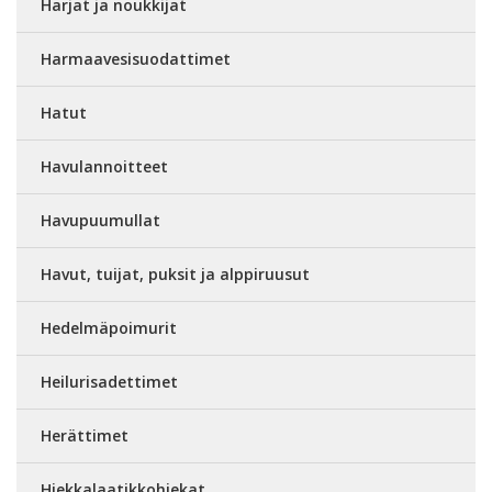
Harjat ja noukkijat
Harmaavesisuodattimet
Hatut
Havulannoitteet
Havupuumullat
Havut, tuijat, puksit ja alppiruusut
Hedelmäpoimurit
Heilurisadettimet
Herättimet
Hiekkalaatikkohiekat