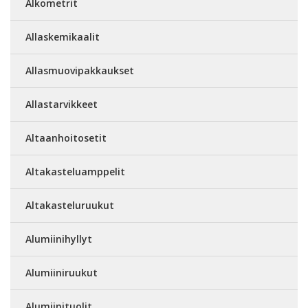
Alkometrit
Allaskemikaalit
Allasmuovipakkaukset
Allastarvikkeet
Altaanhoitosetit
Altakasteluamppelit
Altakasteluruukut
Alumiinihyllyt
Alumiiniruukut
Alumiinituolit