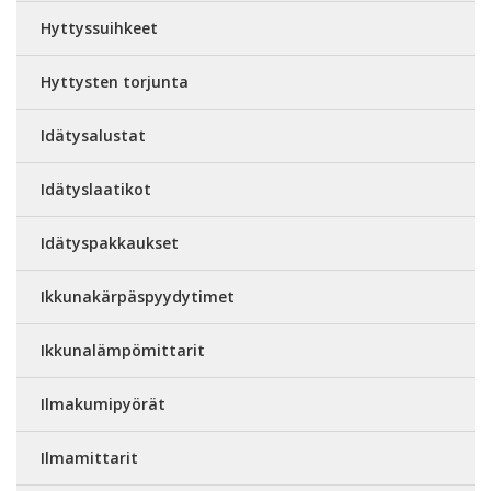
Hyttyssuihkeet
Hyttysten torjunta
Idätysalustat
Idätyslaatikot
Idätyspakkaukset
Ikkunakärpäspyydytimet
Ikkunalämpömittarit
Ilmakumipyörät
Ilmamittarit