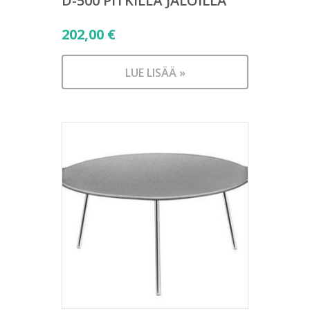
D-500 PITKILLÄ JALOILLA
202,00
€
LUE LISÄÄ »