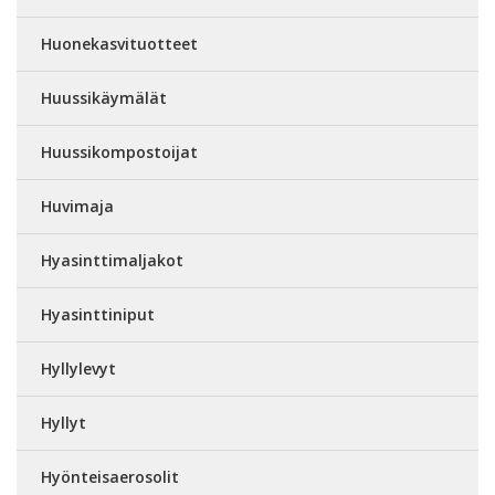
Huonekasvituotteet
Huussikäymälät
Huussikompostoijat
Huvimaja
Hyasinttimaljakot
Hyasinttiniput
Hyllylevyt
Hyllyt
Hyönteisaerosolit