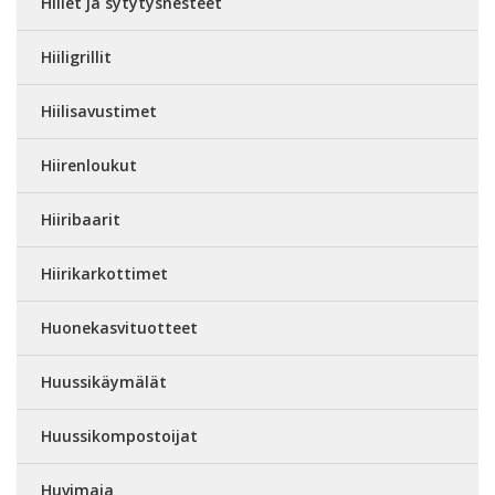
Hiilet ja sytytysnesteet
Hiiligrillit
Hiilisavustimet
Hiirenloukut
Hiiribaarit
Hiirikarkottimet
Huonekasvituotteet
Huussikäymälät
Huussikompostoijat
Huvimaja