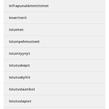
Infrapunalämmittimet
Invertterit
Istuimet
Istuinpehmusteet
Istuintyynyt
Istutuskepit
Istutuskyltit
Istutuslaatikot
Istutuslapiot