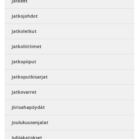
Jatkeet
Jatkojohdot
Jatkoletkut
Jatkoliittimet
Jatkopiiput
Jatkoputkisarjat
Jatkovarret
Jiirisahapöydät
Joulukuusenjalat
Juhlakatokset