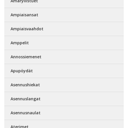
Amaryllistuet
Ampiaisansat
Ampiaisvaahdot
Amppelit
Annossiemenet
Apupöydät
Asennushiekat
Asennuslangat
Asennusnaulat
Aterimet