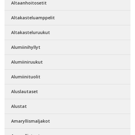
Altaanhoitosetit
Altakasteluamppelit
Altakasteluruukut
Alumiinihyllyt
Alumiiniruukut
Alumiinituolit
Aluslautaset
Alustat
Amaryllismaljakot