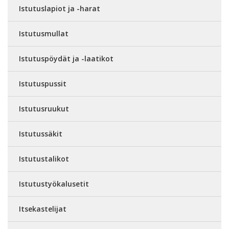
Istutuslapiot ja -harat
Istutusmullat
Istutuspöydät ja -laatikot
Istutuspussit
Istutusruukut
Istutussäkit
Istutustalikot
Istutustyökalusetit
Itsekastelijat