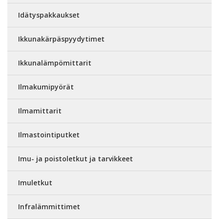
Idätyspakkaukset
Ikkunakärpäspyydytimet
Ikkunalämpömittarit
Ilmakumipyörät
Ilmamittarit
Ilmastointiputket
Imu- ja poistoletkut ja tarvikkeet
Imuletkut
Infralämmittimet