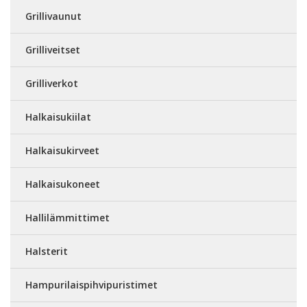
Grillivaunut
Grilliveitset
Grilliverkot
Halkaisukiilat
Halkaisukirveet
Halkaisukoneet
Hallilämmittimet
Halsterit
Hampurilaispihvipuristimet