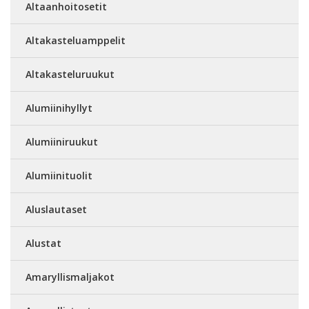
Altaanhoitosetit
Altakasteluamppelit
Altakasteluruukut
Alumiinihyllyt
Alumiiniruukut
Alumiinituolit
Aluslautaset
Alustat
Amaryllismaljakot