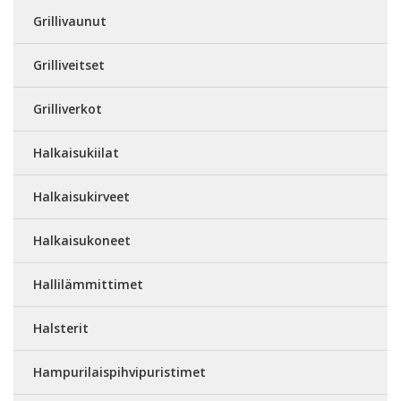
Grillivaunut
Grilliveitset
Grilliverkot
Halkaisukiilat
Halkaisukirveet
Halkaisukoneet
Hallilämmittimet
Halsterit
Hampurilaispihvipuristimet