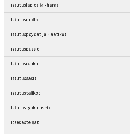
Istutuslapiot ja -harat
Istutusmullat
Istutuspöydät ja -laatikot
Istutuspussit
Istutusruukut
Istutussäkit
Istutustalikot
Istutustyökalusetit
Itsekastelijat