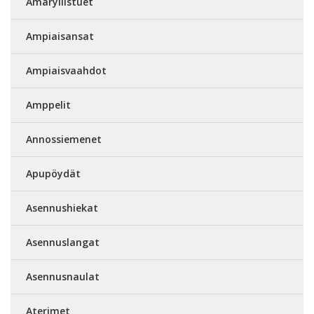
Amaryllistuet
Ampiaisansat
Ampiaisvaahdot
Amppelit
Annossiemenet
Apupöydät
Asennushiekat
Asennuslangat
Asennusnaulat
Aterimet