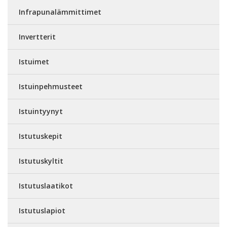
Infrapunalämmittimet
Invertterit
Istuimet
Istuinpehmusteet
Istuintyynyt
Istutuskepit
Istutuskyltit
Istutuslaatikot
Istutuslapiot