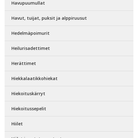
Havupuumullat
Havut, tuijat, puksit ja alppiruusut
Hedelmäpoimurit
Heilurisadettimet
Herättimet
Hiekkalaatikkohiekat
Hiekoituskärryt
Hiekoitussepelit
Hiilet