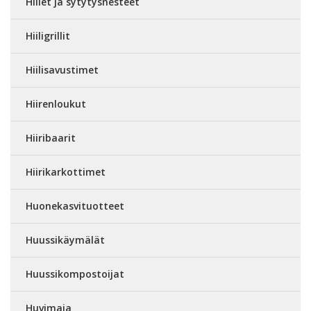
Hiilet ja sytytysnesteet
Hiiligrillit
Hiilisavustimet
Hiirenloukut
Hiiribaarit
Hiirikarkottimet
Huonekasvituotteet
Huussikäymälät
Huussikompostoijat
Huvimaja