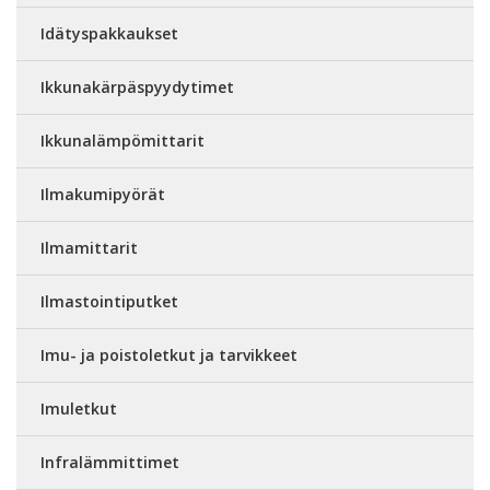
Idätyspakkaukset
Ikkunakärpäspyydytimet
Ikkunalämpömittarit
Ilmakumipyörät
Ilmamittarit
Ilmastointiputket
Imu- ja poistoletkut ja tarvikkeet
Imuletkut
Infralämmittimet