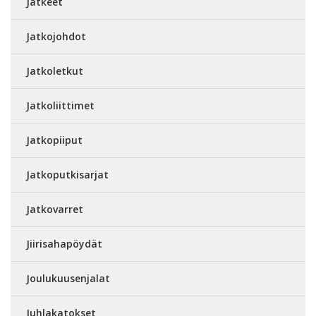
Jatkeet
Jatkojohdot
Jatkoletkut
Jatkoliittimet
Jatkopiiput
Jatkoputkisarjat
Jatkovarret
Jiirisahapöydät
Joulukuusenjalat
Juhlakatokset