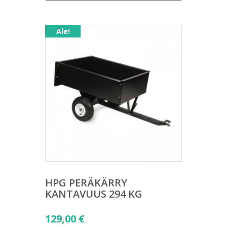
on:
109,00 €.
Ale!
HPG PERÄKÄRRY
KANTAVUUS 294 KG
Alkuperäinen
129,00
€