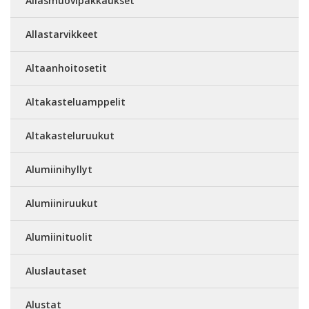
Allasmuovipakkaukset
Allastarvikkeet
Altaanhoitosetit
Altakasteluamppelit
Altakasteluruukut
Alumiinihyllyt
Alumiiniruukut
Alumiinituolit
Aluslautaset
Alustat