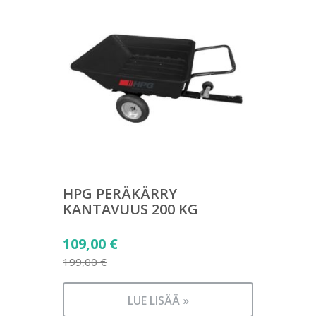
HPG PERÄKÄRRY
KANTAVUUS 200 KG
Alkuperäinen
109,00
€
hinta
199,00
€
Nykyinen
oli:
hinta
199,00 €.
LUE LISÄÄ »