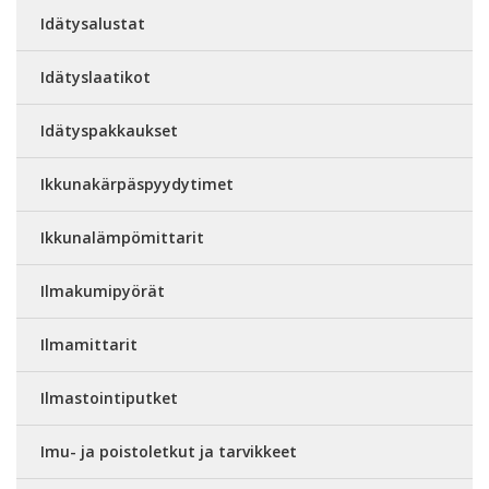
Idätysalustat
Idätyslaatikot
Idätyspakkaukset
Ikkunakärpäspyydytimet
Ikkunalämpömittarit
Ilmakumipyörät
Ilmamittarit
Ilmastointiputket
Imu- ja poistoletkut ja tarvikkeet