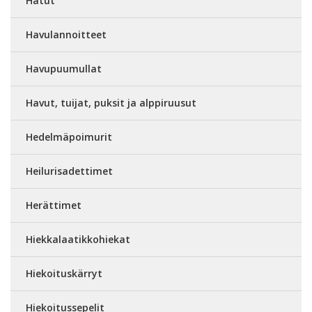
Hatut
Havulannoitteet
Havupuumullat
Havut, tuijat, puksit ja alppiruusut
Hedelmäpoimurit
Heilurisadettimet
Herättimet
Hiekkalaatikkohiekat
Hiekoituskärryt
Hiekoitussepelit