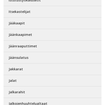
Istutustyökalusetit
Itsekastelijat
Jääkaapit
Jäänkaapimet
Jäänraaputtimet
Jäänsulatus
Jakkarat
Jalat
Jalkarahit
Jalkojenhuuhtelualtaat