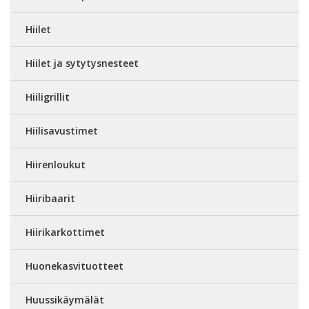
Hiilet
Hiilet ja sytytysnesteet
Hiiligrillit
Hiilisavustimet
Hiirenloukut
Hiiribaarit
Hiirikarkottimet
Huonekasvituotteet
Huussikäymälät