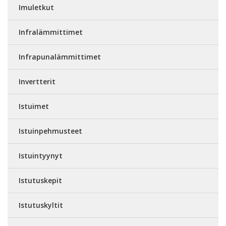
Imuletkut
Infralämmittimet
Infrapunalämmittimet
Invertterit
Istuimet
Istuinpehmusteet
Istuintyynyt
Istutuskepit
Istutuskyltit