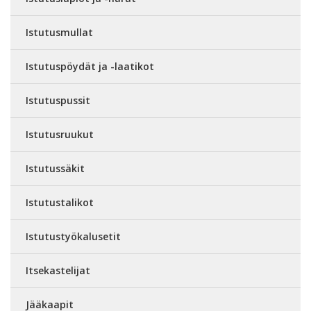
Istutusmullat
Istutuspöydät ja -laatikot
Istutuspussit
Istutusruukut
Istutussäkit
Istutustalikot
Istutustyökalusetit
Itsekastelijat
Jääkaapit