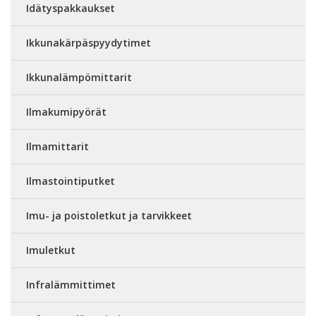
Idätyspakkaukset
Ikkunakärpäspyydytimet
Ikkunalämpömittarit
Ilmakumipyörät
Ilmamittarit
Ilmastointiputket
Imu- ja poistoletkut ja tarvikkeet
Imuletkut
Infralämmittimet