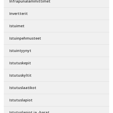
Infrapunalämmittimet
Invertterit
Istuimet
Istuinpehmusteet
Istuintyynyt
Istutuskepit
Istutuskyltit
Istutuslaatikot
Istutuslapiot
Istutuslapiot ja -harat