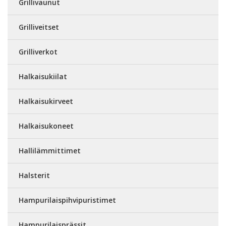
Grillivaunut
Grilliveitset
Grilliverkot
Halkaisukiilat
Halkaisukirveet
Halkaisukoneet
Hallilämmittimet
Halsterit
Hampurilaispihvipuristimet
Hampurilaisprässit