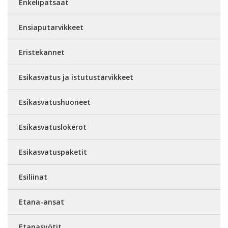
Enkelipatsaat
Ensiaputarvikkeet
Eristekannet
Esikasvatus ja istutustarvikkeet
Esikasvatushuoneet
Esikasvatuslokerot
Esikasvatuspaketit
Esiliinat
Etana-ansat
Etanasyötit