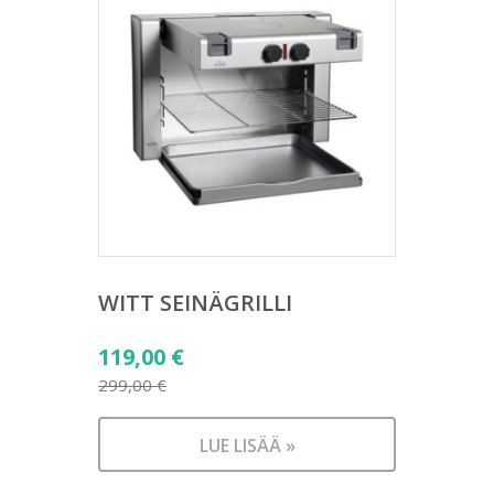
WITT SEINÄGRILLI
Alkuperäinen
119,00
€
hinta
299,00
€
Nykyinen
oli:
hinta
299,00 €.
LUE LISÄÄ »
on: