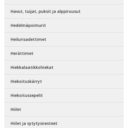
Havut, tuijat, puksit ja alppiruusut
Hedelmäpoimurit
Heilurisadettimet
Herättimet
Hiekkalaatikkohiekat
Hiekoituskärryt
Hiekoitussepelit
Hiilet
Hiilet ja sytytysnesteet