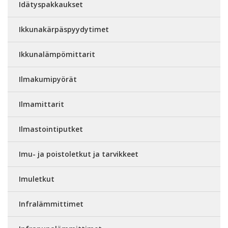
Idätyspakkaukset
Ikkunakärpäspyydytimet
Ikkunalämpömittarit
Ilmakumipyörät
Ilmamittarit
Ilmastointiputket
Imu- ja poistoletkut ja tarvikkeet
Imuletkut
Infralämmittimet