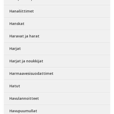
Hanaliittimet
Hanskat
Haravat ja harat
Harjat
Harjat ja noukkijat
Harmaavesisuodattimet
Hatut
Havulannoitteet
Havupuumullat