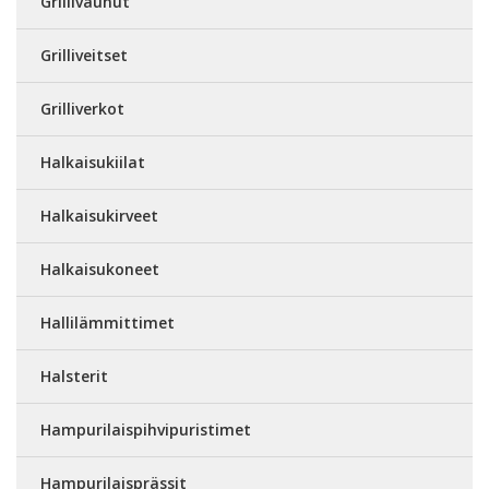
Grillivaunut
Grilliveitset
Grilliverkot
Halkaisukiilat
Halkaisukirveet
Halkaisukoneet
Hallilämmittimet
Halsterit
Hampurilaispihvipuristimet
Hampurilaisprässit