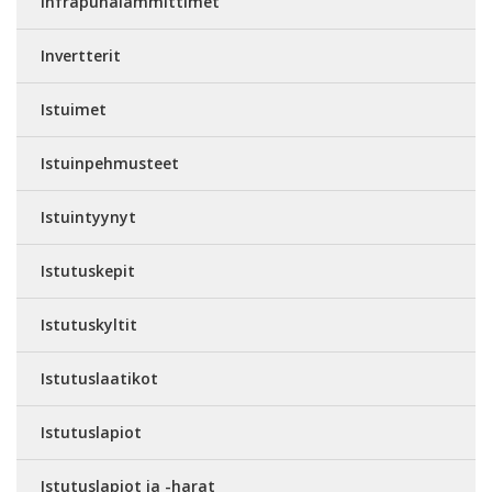
Infrapunalämmittimet
Invertterit
Istuimet
Istuinpehmusteet
Istuintyynyt
Istutuskepit
Istutuskyltit
Istutuslaatikot
Istutuslapiot
Istutuslapiot ja -harat