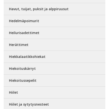
Havut, tuijat, puksit ja alppiruusut
Hedelmäpoimurit
Heilurisadettimet
Herättimet
Hiekkalaatikkohiekat
Hiekoituskärryt
Hiekoitussepelit
Hiilet
Hiilet ja sytytysnesteet