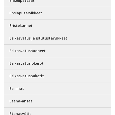
Enkelipatsaat
Ensiaputarvikkeet
Eristekannet
Esikasvatus ja istutustarvikkeet
Esikasvatushuoneet
Esikasvatuslokerot
Esikasvatuspaketit
Esiliinat
Etana-ansat
Etanasyötit