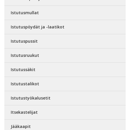
Istutusmullat
Istutuspöydät ja -laatikot
Istutuspussit
Istutusruukut
Istutussäkit
Istutustalikot
Istutustyökalusetit
Itsekastelijat
Jääkaapit