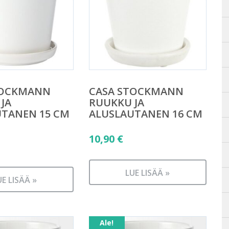
TOCKMANN
CASA STOCKMANN
JA
RUUKKU JA
UTANEN 15 CM
ALUSLAUTANEN 16 CM
äinen
10,90
€
n
LUE LISÄÄ »
UE LISÄÄ »
Ale!