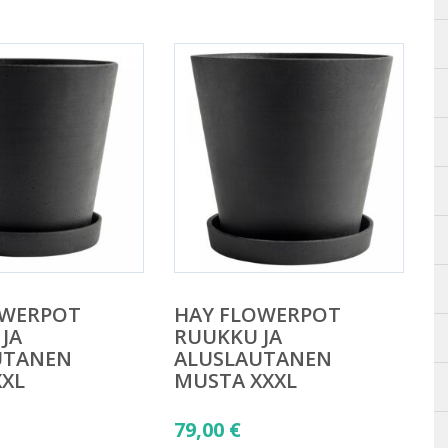
9,00 €.
OWERPOT
HAY FLOWERPOT
JA
RUUKKU JA
UTANEN
ALUSLAUTANEN
XXL
MUSTA XXXL
79,00
€