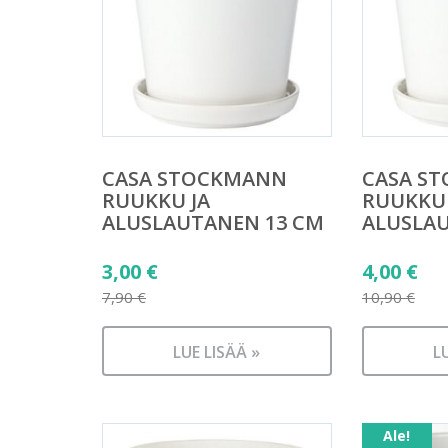
CASA STOCKMANN
CASA S
RUUKKU JA
RUUKKU 
ALUSLAUTANEN 13 CM
ALUSLA
Alkuperäinen
Alkuper
3,00
€
4,00
€
hinta
hinta
7,90
€
10,90
€
Nykyinen
Nykyine
oli:
oli:
hinta
hinta
7,90 €.
LUE LISÄÄ »
10,90 €.
L
on:
on:
3,00 €.
4,00 €.
Ale!