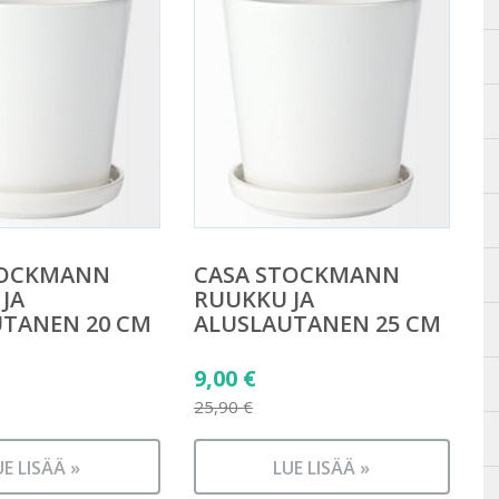
TOCKMANN
CASA STOCKMANN
JA
RUUKKU JA
UTANEN 20 CM
ALUSLAUTANEN 25 CM
äinen
Alkuperäinen
9,00
€
hinta
25,90
€
n
Nykyinen
oli:
hinta
UE LISÄÄ »
25,90 €.
LUE LISÄÄ »
on: