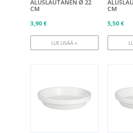
ALUSLAUTANEN Ø 22
ALUSLAU
CM
CM
3,90
€
5,50
€
LUE LISÄÄ »
L