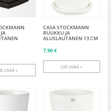
TOCKMANN
CASA STOCKMANN
JA
RUUKKU JA
UTANEN
ALUSLAUTANEN 13 CM
äinen
7,90
€
n
LUE LISÄÄ »
UE LISÄÄ »