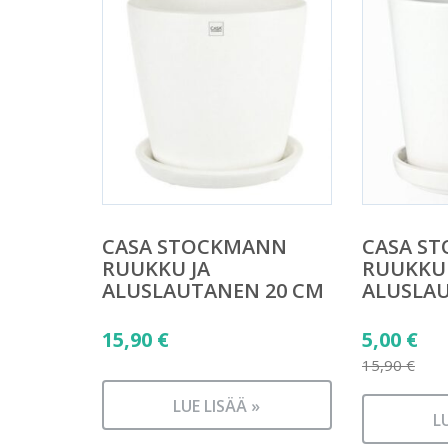
CASA STOCKMANN
CASA S
RUUKKU JA
RUUKKU 
ALUSLAUTANEN 20 CM
ALUSLA
Alkuper
15,90
€
5,00
€
hinta
15,90
€
Nykyine
oli:
LUE LISÄÄ »
hinta
15,90 €.
L
on: