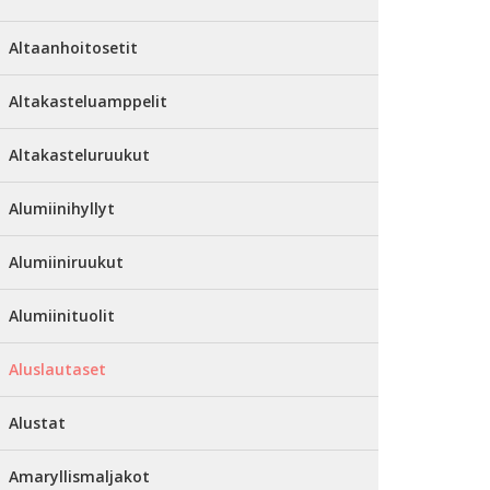
Altaanhoitosetit
Altakasteluamppelit
Altakasteluruukut
Alumiinihyllyt
Alumiiniruukut
Alumiinituolit
Aluslautaset
Alustat
Amaryllismaljakot