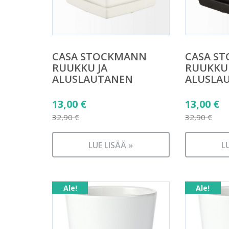
CASA STOCKMANN
CASA S
RUUKKU JA
RUUKKU 
ALUSLAUTANEN
ALUSLA
Alkuperäinen
Alkuper
13,00
€
13,00
€
hinta
hinta
32,90
€
32,90
€
Nykyinen
Nykyine
oli:
oli:
hinta
hinta
32,90 €.
LUE LISÄÄ »
32,90 €.
L
on:
on:
13,00 €.
13,00 €.
Ale!
Ale!