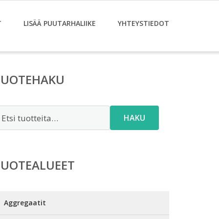
T
LISÄÄ PUUTARHALIIKE
YHTEYSTIEDOT
TUOTEHAKU
tsi:
HAKU
TUOTEALUEET
Aggregaatit