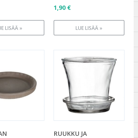
1,90
€
UE LISÄÄ »
LUE LISÄÄ »
AN
RUUKKU JA