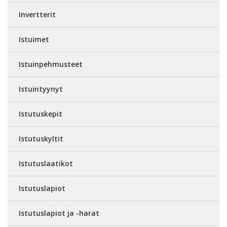
Invertterit
Istuimet
Istuinpehmusteet
Istuintyynyt
Istutuskepit
Istutuskyltit
Istutuslaatikot
Istutuslapiot
Istutuslapiot ja -harat