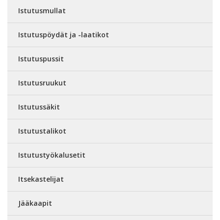
Istutusmullat
Istutuspöydät ja -laatikot
Istutuspussit
Istutusruukut
Istutussäkit
Istutustalikot
Istutustyökalusetit
Itsekastelijat
Jääkaapit