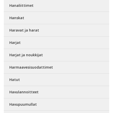
Hanaliittimet
Hanskat
Haravat ja harat
Harjat
Harjat ja noukkijat
Harmaavesisuodattimet
Hatut
Havulannoitteet
Havupuumullat