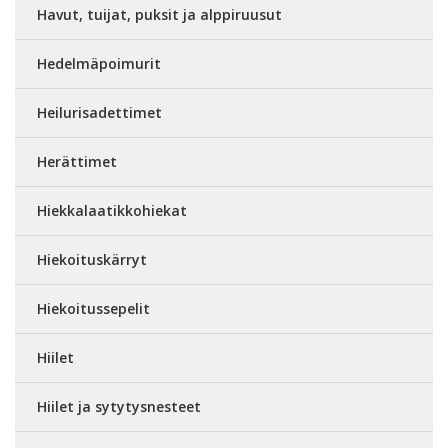
Havut, tuijat, puksit ja alppiruusut
Hedelmäpoimurit
Heilurisadettimet
Herättimet
Hiekkalaatikkohiekat
Hiekoituskärryt
Hiekoitussepelit
Hiilet
Hiilet ja sytytysnesteet