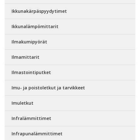
Ikkunakärpäspyydytimet
Ikkunalämpömittarit
Ilmakumipyörät
Ilmamittarit
Ilmastointiputket
Imu- ja poistoletkut ja tarvikkeet
Imuletkut
Infralämmittimet
Infrapunalämmittimet