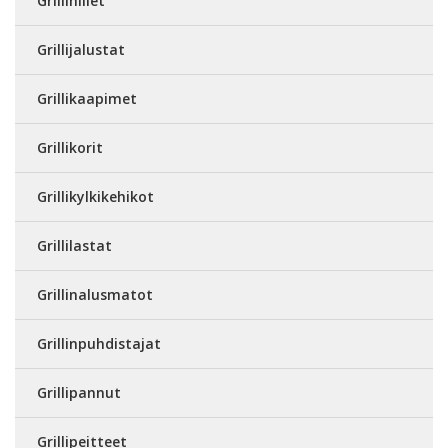
Grillihiilet
Grillijalustat
Grillikaapimet
Grillikorit
Grillikylkikehikot
Grillilastat
Grillinalusmatot
Grillinpuhdistajat
Grillipannut
Grillipeitteet