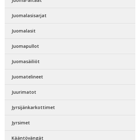
Juoma-altaat
Juomalasisarjat
Juomalasit
Juomapullot
Juomasäiliöt
Juomatelineet
Juurimatot
Jyrsijänkarkottimet
Jyrsimet
Kääntövängät