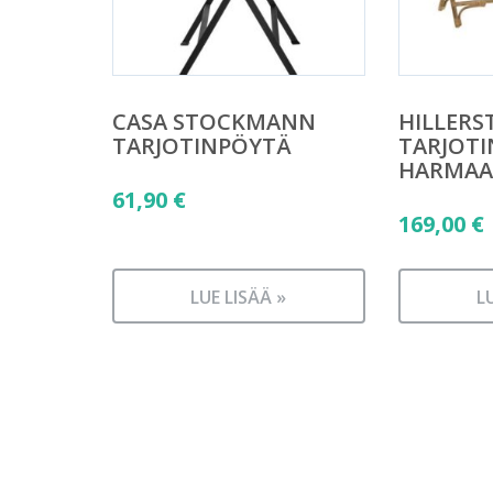
CASA STOCKMANN
HILLERS
TARJOTINPÖYTÄ
TARJOT
HARMAA 
61,90
€
169,00
€
LUE LISÄÄ »
L