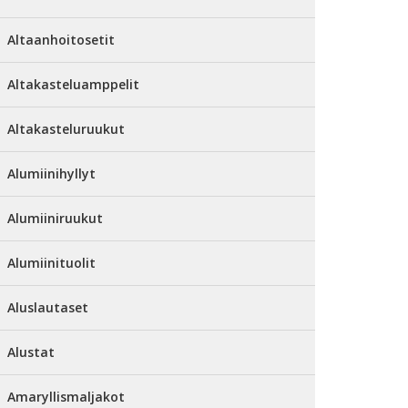
Altaanhoitosetit
Altakasteluamppelit
Altakasteluruukut
Alumiinihyllyt
Alumiiniruukut
Alumiinituolit
Aluslautaset
Alustat
Amaryllismaljakot