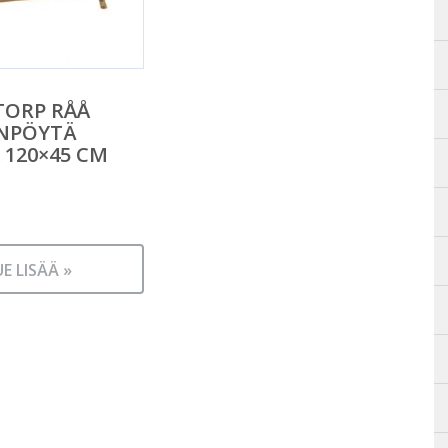
TORP RÅÅ
INPÖYTÄ
120×45 CM
UE LISÄÄ »