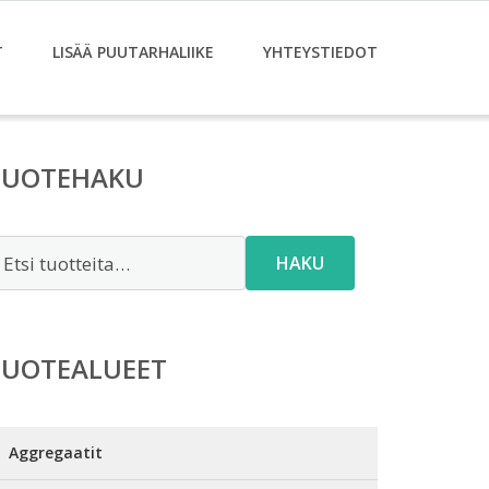
T
LISÄÄ PUUTARHALIIKE
YHTEYSTIEDOT
TUOTEHAKU
tsi:
HAKU
TUOTEALUEET
Aggregaatit