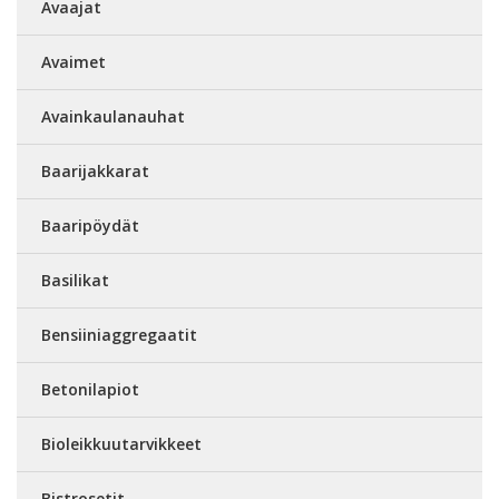
Avaajat
Avaimet
Avainkaulanauhat
Baarijakkarat
Baaripöydät
Basilikat
Bensiiniaggregaatit
Betonilapiot
Bioleikkuutarvikkeet
Bistrosetit