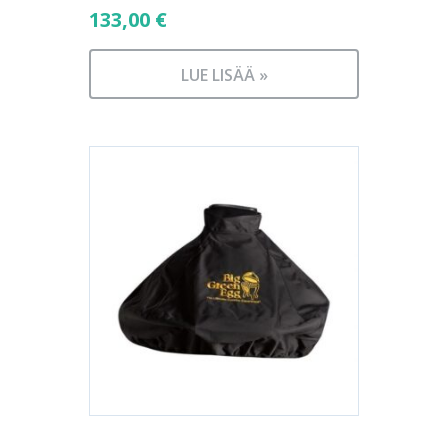
133,00
€
LUE LISÄÄ »