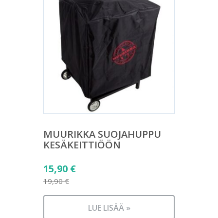
MUURIKKA SUOJAHUPPU
KESÄKEITTIÖÖN
Alkuperäinen
15,90
€
hinta
19,90
€
Nykyinen
oli:
hinta
19,90 €.
LUE LISÄÄ »