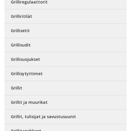
Grilliregulaattorit
Grilliritilät
Grillisetit
Grillisudit
Grillisuojukset
Grillisytyttimet
Grillit
Grillit ja muurikat
Grillit, tulisijat ja savustusuunit
Grillitarvikkeet