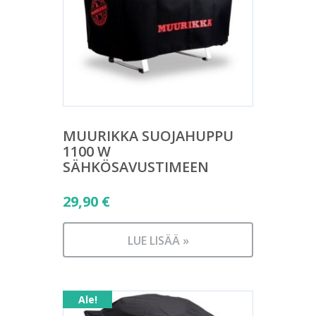
MUURIKKA SUOJAHUPPU
1100 W
SÄHKÖSAVUSTIMEEN
29,90
€
LUE LISÄÄ »
Ale!