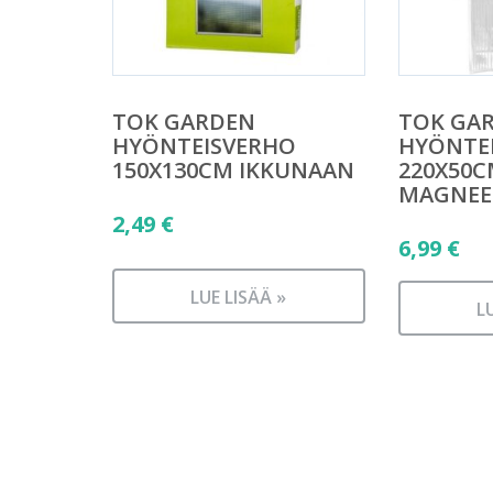
TOK GARDEN
TOK GA
HYÖNTEISVERHO
HYÖNTE
150X130CM IKKUNAAN
220X50C
MAGNEE
2,49
€
6,99
€
LUE LISÄÄ »
L