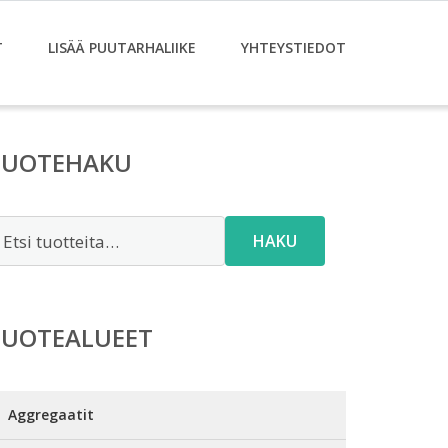
T
LISÄÄ PUUTARHALIIKE
YHTEYSTIEDOT
TUOTEHAKU
tsi:
HAKU
TUOTEALUEET
Aggregaatit