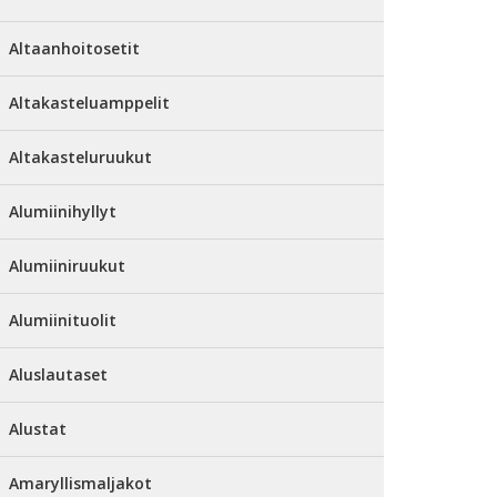
Altaanhoitosetit
Altakasteluamppelit
Altakasteluruukut
Alumiinihyllyt
Alumiiniruukut
Alumiinituolit
Aluslautaset
Alustat
Amaryllismaljakot