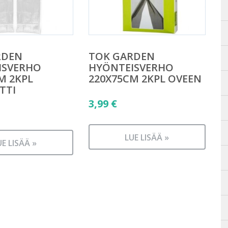
RDEN
TOK GARDEN
ISVERHO
HYÖNTEISVERHO
M 2KPL
220X75CM 2KPL OVEEN
TTI
3,99
€
LUE LISÄÄ »
UE LISÄÄ »