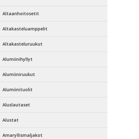
Altaanhoitosetit
Altakasteluamppelit
Altakasteluruukut
Alumiinihyllyt
Alumiiniruukut
Alumiinituolit
Aluslautaset
Alustat
Amaryllismaljakot