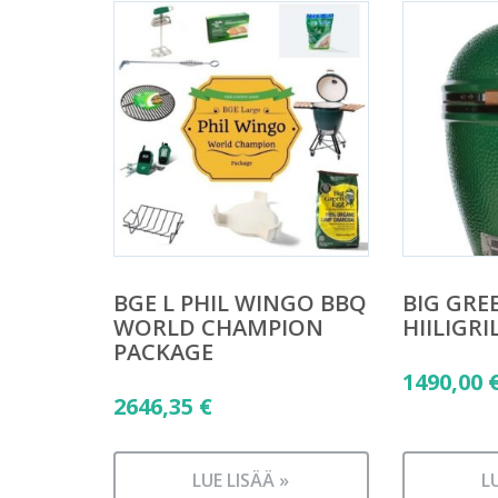
BGE L PHIL WINGO BBQ
BIG GRE
WORLD CHAMPION
HIILIGRIL
PACKAGE
1490,00
2646,35
€
LUE LISÄÄ »
L