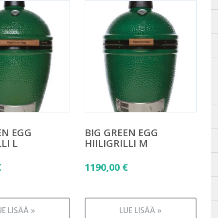
EN EGG
BIG GREEN EGG
LI L
HIILIGRILLI M
€
1190,00
€
UE LISÄÄ »
LUE LISÄÄ »