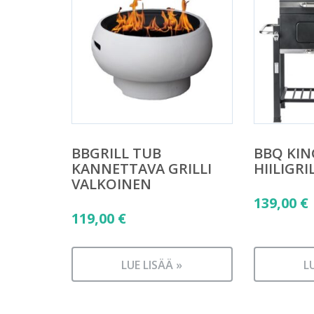
BBGRILL TUB
BBQ KIN
KANNETTAVA GRILLI
HIILIGRI
VALKOINEN
139,00
€
119,00
€
LUE LISÄÄ »
L