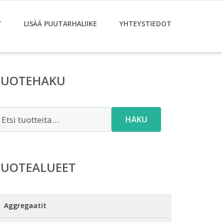
T
LISÄÄ PUUTARHALIIKE
YHTEYSTIEDOT
TUOTEHAKU
tsi:
HAKU
TUOTEALUEET
Aggregaatit