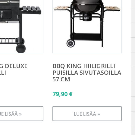
G DELUXE
BBQ KING HIILIGRILLI
LLI
PUISILLA SIVUTASOILLA
57 CM
79,90
€
UE LISÄÄ »
LUE LISÄÄ »