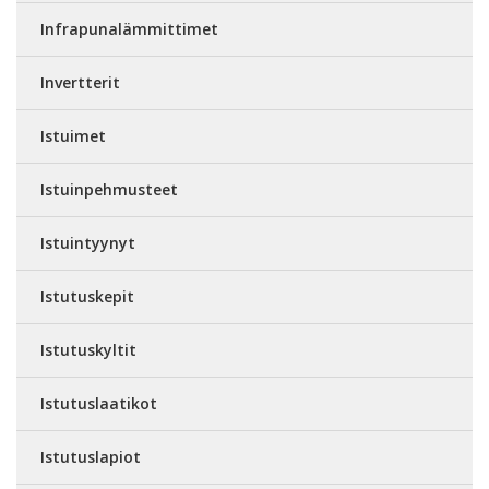
Infrapunalämmittimet
Invertterit
Istuimet
Istuinpehmusteet
Istuintyynyt
Istutuskepit
Istutuskyltit
Istutuslaatikot
Istutuslapiot