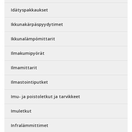
Idätyspakkaukset
Ikkunakärpäspyydytimet
Ikkunalämpömittarit
Ilmakumipyörät
Ilmamittarit
Ilmastointiputket
Imu- ja poistoletkut ja tarvikkeet
Imuletkut
Infralämmittimet