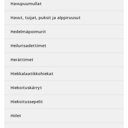
Havupuumullat
Havut, tuijat, puksit ja alppiruusut
Hedelmäpoimurit
Heilurisadettimet
Herättimet
Hiekkalaatikkohiekat
Hiekoituskärryt
Hiekoitussepelit
Hiilet