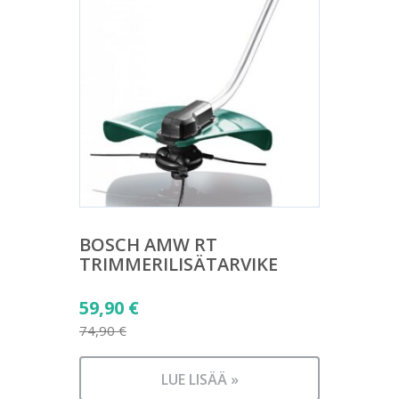
BOSCH AMW RT
TRIMMERILISÄTARVIKE
Alkuperäinen
59,90
€
hinta
74,90
€
Nykyinen
oli:
hinta
74,90 €.
LUE LISÄÄ »