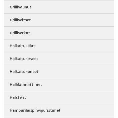
Grillivaunut
Grilliveitset
Grilliverkot
Halkaisukiilat
Halkaisukirveet
Halkaisukoneet
Hallilämmittimet
Halsterit
Hampurilaispihvipuristimet