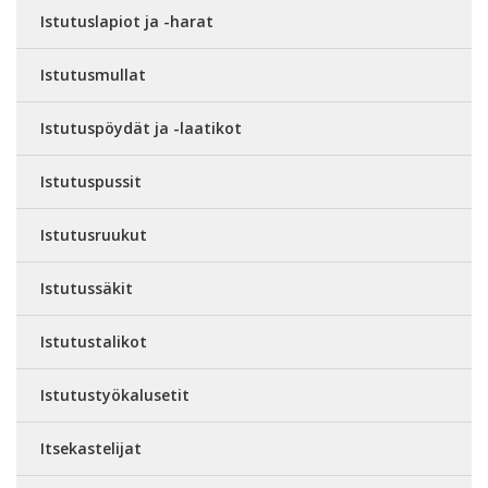
Istutuslapiot ja -harat
Istutusmullat
Istutuspöydät ja -laatikot
Istutuspussit
Istutusruukut
Istutussäkit
Istutustalikot
Istutustyökalusetit
Itsekastelijat