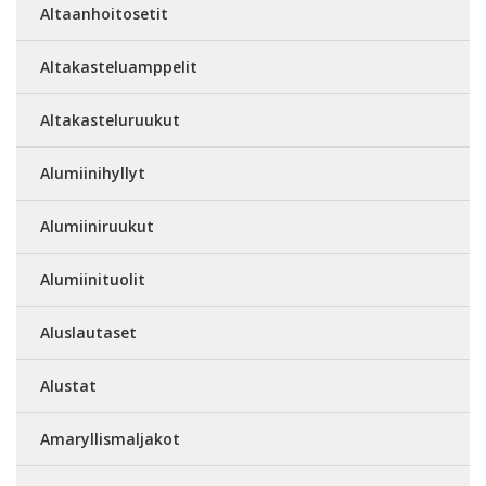
Altaanhoitosetit
Altakasteluamppelit
Altakasteluruukut
Alumiinihyllyt
Alumiiniruukut
Alumiinituolit
Aluslautaset
Alustat
Amaryllismaljakot