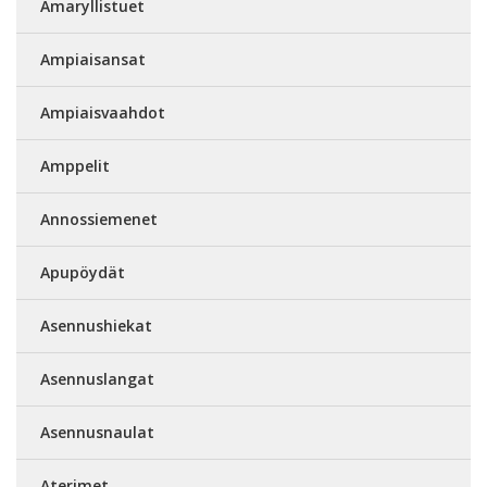
Amaryllistuet
Ampiaisansat
Ampiaisvaahdot
Amppelit
Annossiemenet
Apupöydät
Asennushiekat
Asennuslangat
Asennusnaulat
Aterimet