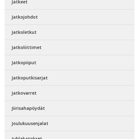
Jatkeet
Jatkojohdot
Jatkoletkut
Jatkoliittimet
Jatkopiiput
Jatkoputkisarjat
Jatkovarret
Jiirisahapöydät
Joulukuusenjalat
Juhlakatokset