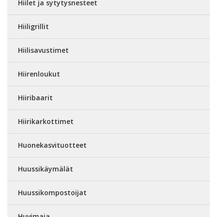
Hiilet ja sytytysnesteet
Hiiligrillit
Hiilisavustimet
Hiirenloukut
Hiiribaarit
Hiirikarkottimet
Huonekasvituotteet
Huussikäymälät
Huussikompostoijat
Huvimaja