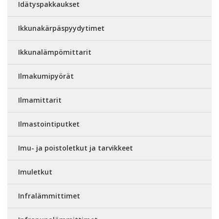
Idätyspakkaukset
Ikkunakärpäspyydytimet
Ikkunalämpömittarit
Ilmakumipyörät
Ilmamittarit
Ilmastointiputket
Imu- ja poistoletkut ja tarvikkeet
Imuletkut
Infralämmittimet