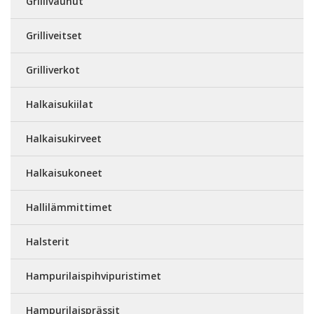
Grillivaunut
Grilliveitset
Grilliverkot
Halkaisukiilat
Halkaisukirveet
Halkaisukoneet
Hallilämmittimet
Halsterit
Hampurilaispihvipuristimet
Hampurilaisprässit