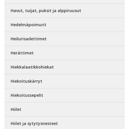
Havut, tuijat, puksit ja alppiruusut
Hedelmäpoimurit
Heilurisadettimet
Herättimet
Hiekkalaatikkohiekat
Hiekoituskärryt
Hiekoitussepelit
Hiilet
Hiilet ja sytytysnesteet