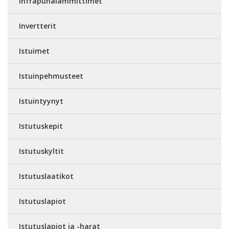
Infrapunalämmittimet
Invertterit
Istuimet
Istuinpehmusteet
Istuintyynyt
Istutuskepit
Istutuskyltit
Istutuslaatikot
Istutuslapiot
Istutuslapiot ja -harat