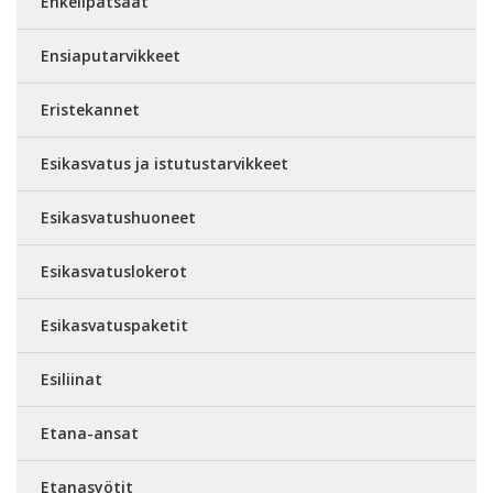
Enkelipatsaat
Ensiaputarvikkeet
Eristekannet
Esikasvatus ja istutustarvikkeet
Esikasvatushuoneet
Esikasvatuslokerot
Esikasvatuspaketit
Esiliinat
Etana-ansat
Etanasyötit