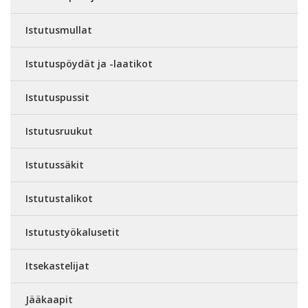
Istutusmullat
Istutuspöydät ja -laatikot
Istutuspussit
Istutusruukut
Istutussäkit
Istutustalikot
Istutustyökalusetit
Itsekastelijat
Jääkaapit