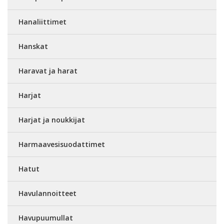
Hanaliittimet
Hanskat
Haravat ja harat
Harjat
Harjat ja noukkijat
Harmaavesisuodattimet
Hatut
Havulannoitteet
Havupuumullat