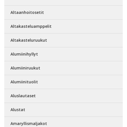
Altaanhoitosetit
Altakasteluamppelit
Altakasteluruukut
Alumiinihyllyt
Alumiiniruukut
Alumiinituolit
Aluslautaset
Alustat
Amaryllismaljakot