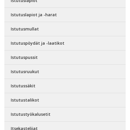
Istutuslapiot
Istutuslapiot ja -harat
Istutusmullat
Istutuspöydät ja -laatikot
Istutuspussit
Istutusruukut
Istutussäkit
Istutustalikot
Istutustyökalusetit
Itsekastelijat