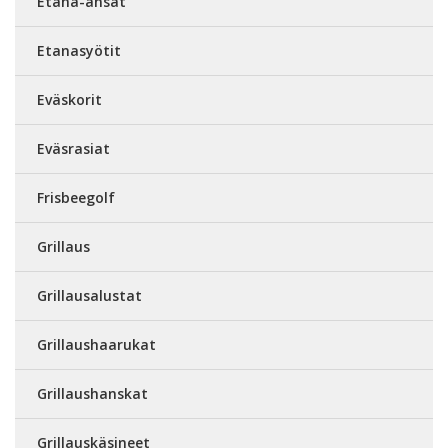
Etana-ansat
Etanasyötit
Eväskorit
Eväsrasiat
Frisbeegolf
Grillaus
Grillausalustat
Grillaushaarukat
Grillaushanskat
Grillauskäsineet