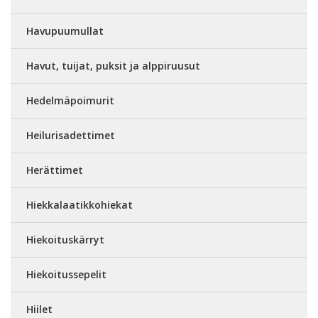
Havupuumullat
Havut, tuijat, puksit ja alppiruusut
Hedelmäpoimurit
Heilurisadettimet
Herättimet
Hiekkalaatikkohiekat
Hiekoituskärryt
Hiekoitussepelit
Hiilet