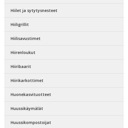
Hiilet ja sytytysnesteet
Hiiligrillit
Hiilisavustimet
Hiirenloukut
Hiiribaarit
Hiirikarkottimet
Huonekasvituotteet
Huussikäymälät
Huussikompostoijat