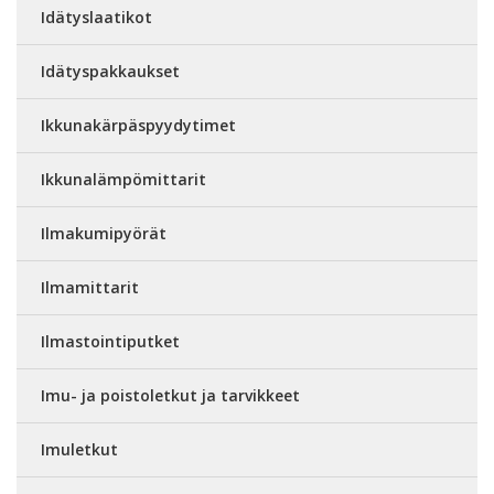
Idätyslaatikot
Idätyspakkaukset
Ikkunakärpäspyydytimet
Ikkunalämpömittarit
Ilmakumipyörät
Ilmamittarit
Ilmastointiputket
Imu- ja poistoletkut ja tarvikkeet
Imuletkut