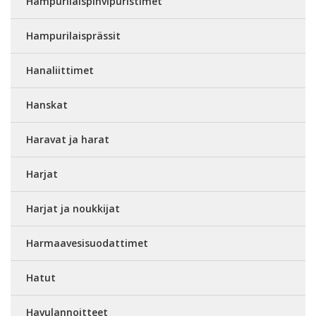
Hampurilaispihvipuristimet
Hampurilaisprässit
Hanaliittimet
Hanskat
Haravat ja harat
Harjat
Harjat ja noukkijat
Harmaavesisuodattimet
Hatut
Havulannoitteet