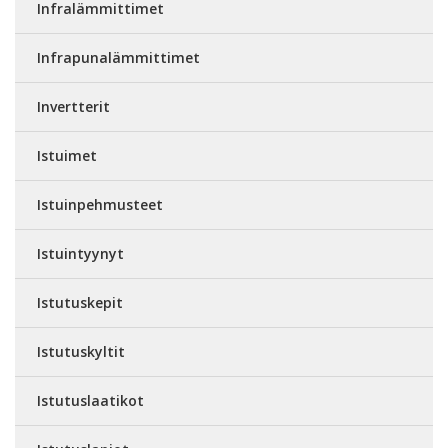
Infralämmittimet
Infrapunalämmittimet
Invertterit
Istuimet
Istuinpehmusteet
Istuintyynyt
Istutuskepit
Istutuskyltit
Istutuslaatikot