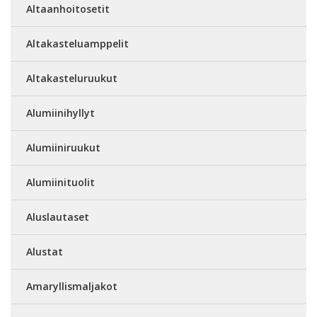
Altaanhoitosetit
Altakasteluamppelit
Altakasteluruukut
Alumiinihyllyt
Alumiiniruukut
Alumiinituolit
Aluslautaset
Alustat
Amaryllismaljakot