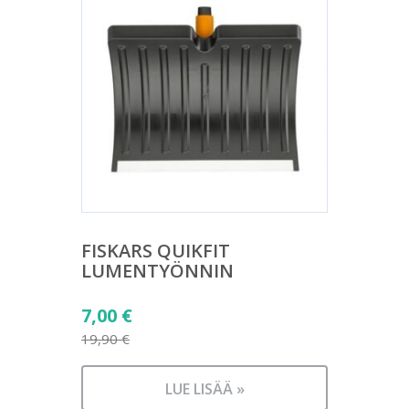
FISKARS QUIKFIT
LUMENTYÖNNIN
Alkuperäinen
7,00
€
hinta
19,90
€
Nykyinen
oli:
hinta
19,90 €.
LUE LISÄÄ »