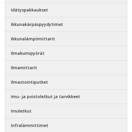
Idätyspakkaukset
Ikkunakärpäspyydytimet
Ikkunalämpömittarit
Ilmakumipyörät
Ilmamittarit
Ilmastointiputket
Imu- ja poistoletkut ja tarvikkeet
Imuletkut
Infralämmittimet