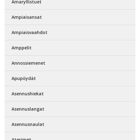
Amaryllistuet
Ampiaisansat
Ampiaisvaahdot
Amppelit
Annossiemenet
Apupöydät
Asennushiekat
Asennuslangat
Asennusnaulat
Aterimet