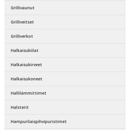
Grillivaunut
Grilliveitset
Grilliverkot
Halkaisukiilat
Halkaisukirveet
Halkaisukoneet
Hallilämmittimet
Halsterit
Hampurilaispihvipuristimet