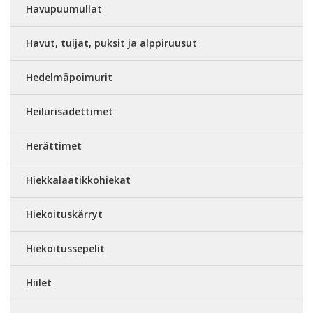
Havupuumullat
Havut, tuijat, puksit ja alppiruusut
Hedelmäpoimurit
Heilurisadettimet
Herättimet
Hiekkalaatikkohiekat
Hiekoituskärryt
Hiekoitussepelit
Hiilet