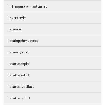
Infrapunalämmittimet
Invertterit
Istuimet
Istuinpehmusteet
Istuintyynyt
Istutuskepit
Istutuskyltit
Istutuslaatikot
Istutuslapiot