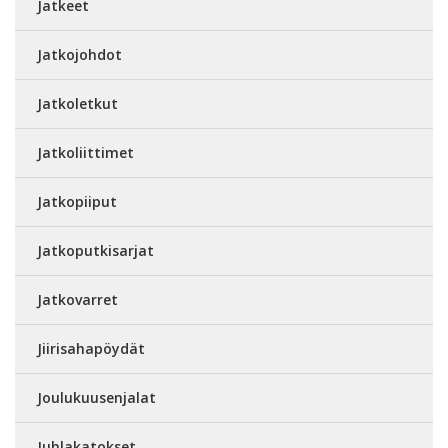
Jatkeet
Jatkojohdot
Jatkoletkut
Jatkoliittimet
Jatkopiiput
Jatkoputkisarjat
Jatkovarret
Jiirisahapöydät
Joulukuusenjalat
Juhlakatokset