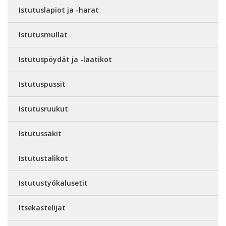
Istutuslapiot ja -harat
Istutusmullat
Istutuspöydät ja -laatikot
Istutuspussit
Istutusruukut
Istutussäkit
Istutustalikot
Istutustyökalusetit
Itsekastelijat