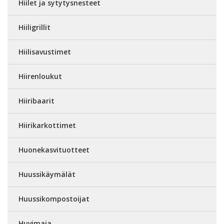
Hiilet ja sytytysnesteet
Hiiligrillit
Hiilisavustimet
Hiirenloukut
Hiiribaarit
Hiirikarkottimet
Huonekasvituotteet
Huussikäymälät
Huussikompostoijat
Huvimaja