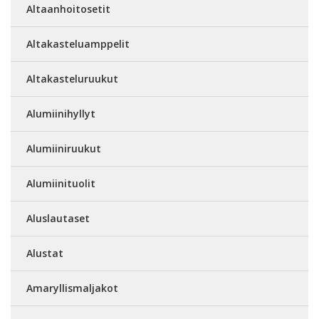
Altaanhoitosetit
Altakasteluamppelit
Altakasteluruukut
Alumiinihyllyt
Alumiiniruukut
Alumiinituolit
Aluslautaset
Alustat
Amaryllismaljakot