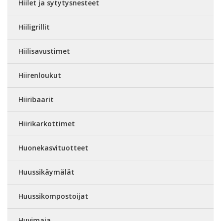
Hiilet ja sytytysnesteet
Hiiligrillit
Hiilisavustimet
Hiirenloukut
Hiiribaarit
Hiirikarkottimet
Huonekasvituotteet
Huussikäymälät
Huussikompostoijat
Huvimaja