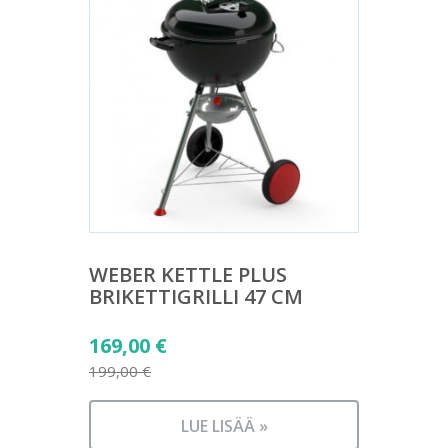
WEBER KETTLE PLUS
BRIKETTIGRILLI 47 CM
Alkuperäinen
169,00
€
hinta
199,00
€
Nykyinen
oli:
hinta
199,00 €.
LUE LISÄÄ »