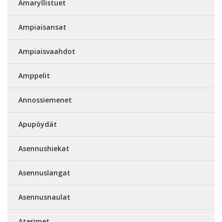
Amaryllistuet
Ampiaisansat
Ampiaisvaahdot
Amppelit
Annossiemenet
Apupöydät
Asennushiekat
Asennuslangat
Asennusnaulat
Aterimet