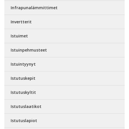
Infrapunalämmittimet
Invertterit
Istuimet
Istuinpehmusteet
Istuintyynyt
Istutuskepit
Istutuskyltit
Istutuslaatikot
Istutuslapiot