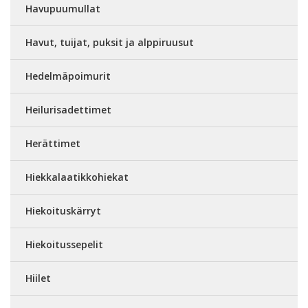
Havupuumullat
Havut, tuijat, puksit ja alppiruusut
Hedelmäpoimurit
Heilurisadettimet
Herättimet
Hiekkalaatikkohiekat
Hiekoituskärryt
Hiekoitussepelit
Hiilet