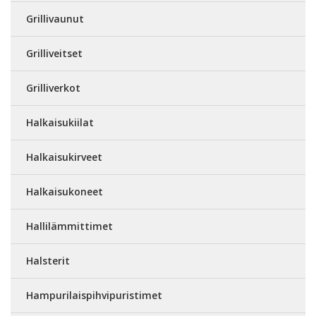
Grillivaunut
Grilliveitset
Grilliverkot
Halkaisukiilat
Halkaisukirveet
Halkaisukoneet
Hallilämmittimet
Halsterit
Hampurilaispihvipuristimet