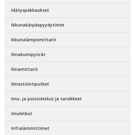
Idätyspakkaukset
Ikkunakärpäspyydytimet
Ikkunalämpömittarit
Ilmakumipyörät
Ilmamittarit
Ilmastointiputket
Imu- ja poistoletkut ja tarvikkeet
Imuletkut
Infralämmittimet