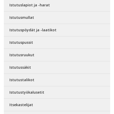
Istutuslapiot ja -harat
Istutusmullat
Istutuspöydät ja -laatikot
Istutuspussit
Istutusruukut
Istutussäkit
Istutustalikot
Istutustyökalusetit
Itsekastelijat