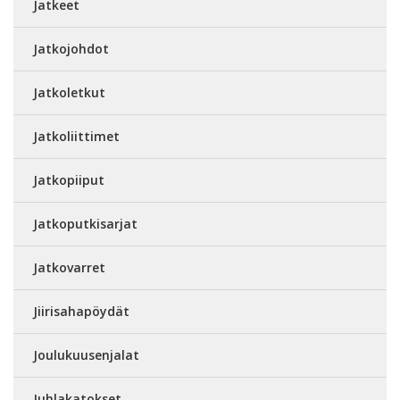
Jatkeet
Jatkojohdot
Jatkoletkut
Jatkoliittimet
Jatkopiiput
Jatkoputkisarjat
Jatkovarret
Jiirisahapöydät
Joulukuusenjalat
Juhlakatokset