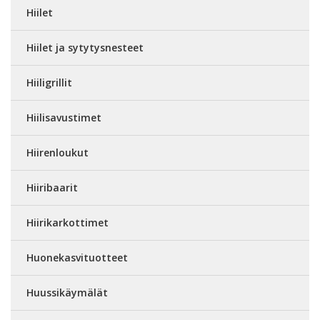
Hiilet
Hiilet ja sytytysnesteet
Hiiligrillit
Hiilisavustimet
Hiirenloukut
Hiiribaarit
Hiirikarkottimet
Huonekasvituotteet
Huussikäymälät