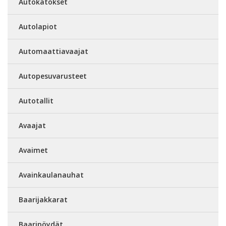
Autokatokset
Autolapiot
Automaattiavaajat
Autopesuvarusteet
Autotallit
Avaajat
Avaimet
Avainkaulanauhat
Baarijakkarat
Baaripöydät