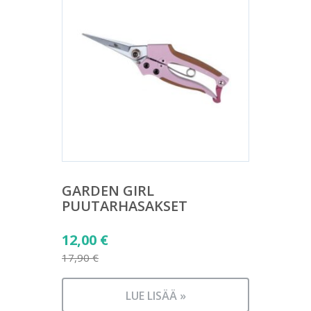
GARDEN GIRL
PUUTARHASAKSET
Alkuperäinen
12,00
€
hinta
17,90
€
Nykyinen
oli:
hinta
17,90 €.
LUE LISÄÄ »