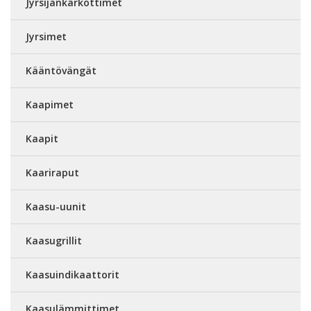
Jyrsijänkarkottimet
Jyrsimet
Kääntövängät
Kaapimet
Kaapit
Kaariraput
Kaasu-uunit
Kaasugrillit
Kaasuindikaattorit
Kaasulämmittimet