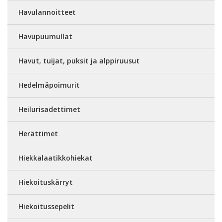
Havulannoitteet
Havupuumullat
Havut, tuijat, puksit ja alppiruusut
Hedelmäpoimurit
Heilurisadettimet
Herättimet
Hiekkalaatikkohiekat
Hiekoituskärryt
Hiekoitussepelit