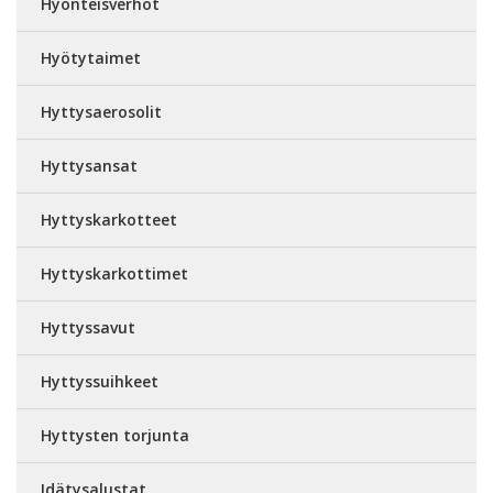
Hyönteisverhot
Hyötytaimet
Hyttysaerosolit
Hyttysansat
Hyttyskarkotteet
Hyttyskarkottimet
Hyttyssavut
Hyttyssuihkeet
Hyttysten torjunta
Idätysalustat