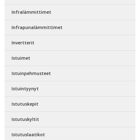
Infralämmittimet
Infrapunalämmittimet
Invertterit
Istuimet
Istuinpehmusteet
Istuintyynyt
Istutuskepit
Istutuskyltit
Istutuslaatikot