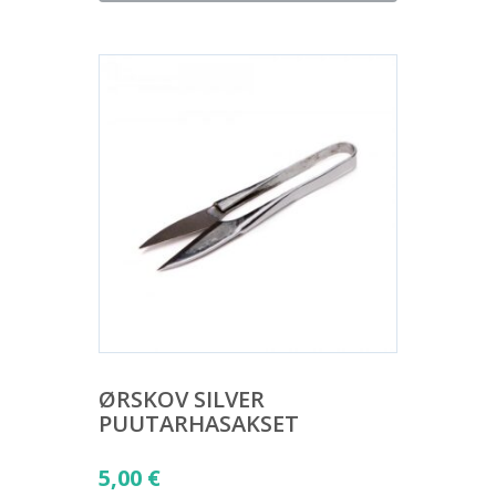
on:
12,00 €.
ØRSKOV SILVER
PUUTARHASAKSET
5,00
€