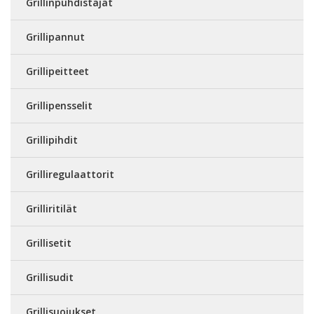
Grillinpuhdistajat
Grillipannut
Grillipeitteet
Grillipensselit
Grillipihdit
Grilliregulaattorit
Grilliritilät
Grillisetit
Grillisudit
Grillisuojukset