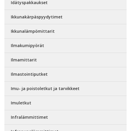
Idätyspakkaukset
Ikkunakärpäspyydytimet
Ikkunalämpömittarit
Ilmakumipyörät
Ilmamittarit
Ilmastointiputket
Imu- ja poistoletkut ja tarvikkeet
Imuletkut
Infralämmittimet