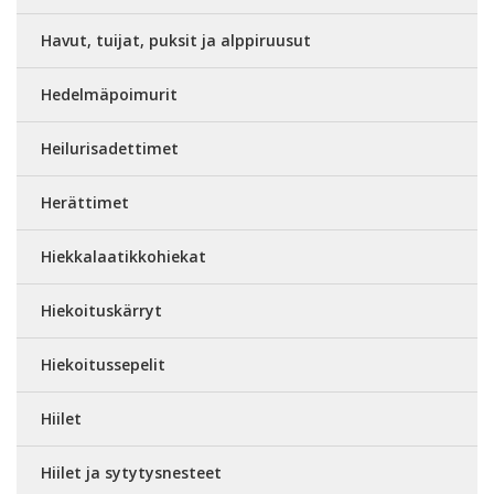
Havut, tuijat, puksit ja alppiruusut
Hedelmäpoimurit
Heilurisadettimet
Herättimet
Hiekkalaatikkohiekat
Hiekoituskärryt
Hiekoitussepelit
Hiilet
Hiilet ja sytytysnesteet