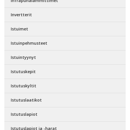
Infrapunalämmittimet
Invertterit
Istuimet
Istuinpehmusteet
Istuintyynyt
Istutuskepit
Istutuskyltit
Istutuslaatikot
Istutuslapiot
Istutuslapiot ja -harat