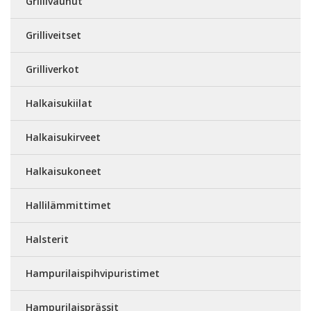
Grillivaunut
Grilliveitset
Grilliverkot
Halkaisukiilat
Halkaisukirveet
Halkaisukoneet
Hallilämmittimet
Halsterit
Hampurilaispihvipuristimet
Hampurilaisprässit