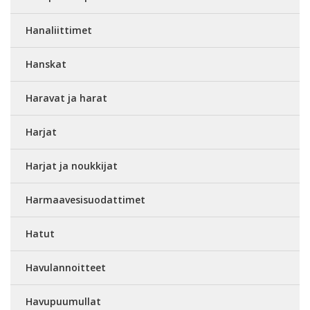
Hanaliittimet
Hanskat
Haravat ja harat
Harjat
Harjat ja noukkijat
Harmaavesisuodattimet
Hatut
Havulannoitteet
Havupuumullat