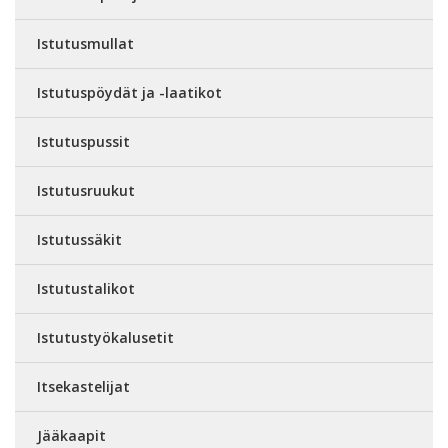
Istutusmullat
Istutuspöydät ja -laatikot
Istutuspussit
Istutusruukut
Istutussäkit
Istutustalikot
Istutustyökalusetit
Itsekastelijat
Jääkaapit