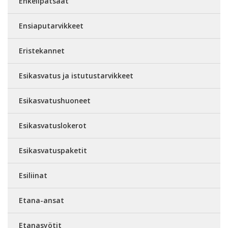
Enkelipatsaat
Ensiaputarvikkeet
Eristekannet
Esikasvatus ja istutustarvikkeet
Esikasvatushuoneet
Esikasvatuslokerot
Esikasvatuspaketit
Esiliinat
Etana-ansat
Etanasyötit