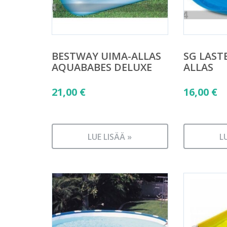
BESTWAY UIMA-ALLAS
SG LAST
AQUABABES DELUXE
ALLAS
21,00
€
16,00
€
LUE LISÄÄ »
L