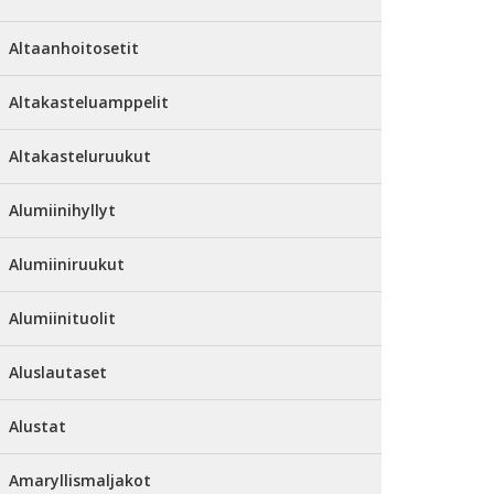
Altaanhoitosetit
Altakasteluamppelit
Altakasteluruukut
Alumiinihyllyt
Alumiiniruukut
Alumiinituolit
Aluslautaset
Alustat
Amaryllismaljakot