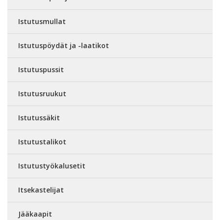
Istutusmullat
Istutuspöydät ja -laatikot
Istutuspussit
Istutusruukut
Istutussäkit
Istutustalikot
Istutustyökalusetit
Itsekastelijat
Jääkaapit