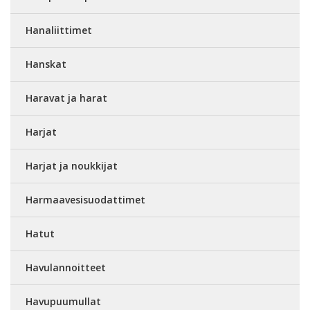
Hanaliittimet
Hanskat
Haravat ja harat
Harjat
Harjat ja noukkijat
Harmaavesisuodattimet
Hatut
Havulannoitteet
Havupuumullat