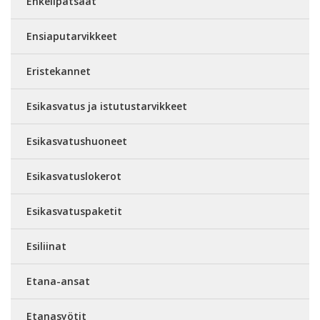
Enkelipatsaat
Ensiaputarvikkeet
Eristekannet
Esikasvatus ja istutustarvikkeet
Esikasvatushuoneet
Esikasvatuslokerot
Esikasvatuspaketit
Esiliinat
Etana-ansat
Etanasyötit