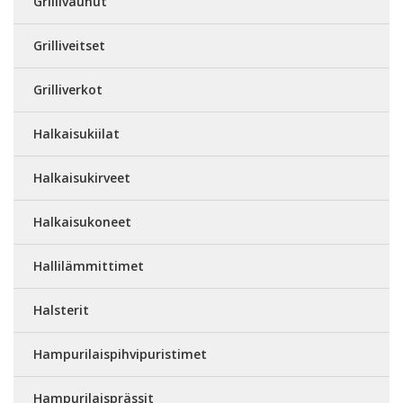
Grillivaunut
Grilliveitset
Grilliverkot
Halkaisukiilat
Halkaisukirveet
Halkaisukoneet
Hallilämmittimet
Halsterit
Hampurilaispihvipuristimet
Hampurilaisprässit