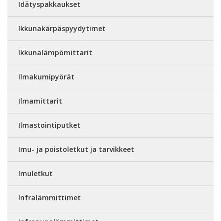
Idätyspakkaukset
Ikkunakärpäspyydytimet
Ikkunalämpömittarit
Ilmakumipyörät
Ilmamittarit
Ilmastointiputket
Imu- ja poistoletkut ja tarvikkeet
Imuletkut
Infralämmittimet