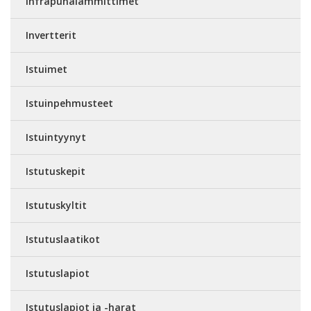
Infrapunalämmittimet
Invertterit
Istuimet
Istuinpehmusteet
Istuintyynyt
Istutuskepit
Istutuskyltit
Istutuslaatikot
Istutuslapiot
Istutuslapiot ja -harat