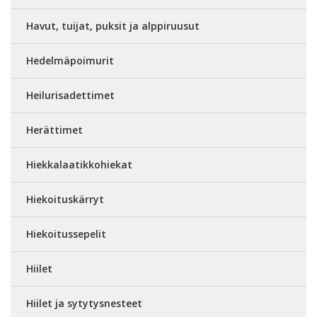
Havut, tuijat, puksit ja alppiruusut
Hedelmäpoimurit
Heilurisadettimet
Herättimet
Hiekkalaatikkohiekat
Hiekoituskärryt
Hiekoitussepelit
Hiilet
Hiilet ja sytytysnesteet