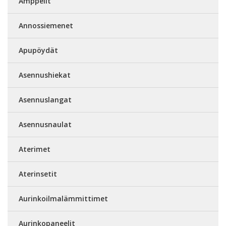
Amppelit
Annossiemenet
Apupöydät
Asennushiekat
Asennuslangat
Asennusnaulat
Aterimet
Aterinsetit
Aurinkoilmalämmittimet
Aurinkopaneelit