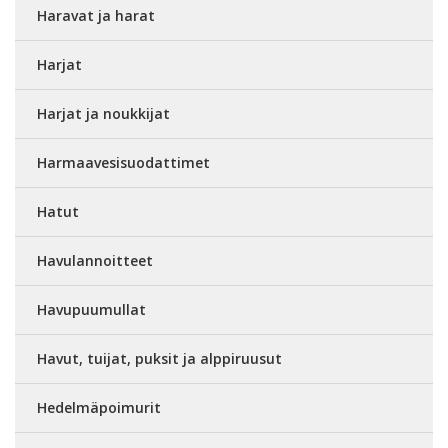
Haravat ja harat
Harjat
Harjat ja noukkijat
Harmaavesisuodattimet
Hatut
Havulannoitteet
Havupuumullat
Havut, tuijat, puksit ja alppiruusut
Hedelmäpoimurit