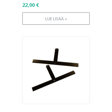
22,00
€
LUE LISÄÄ »