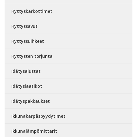
Hyttyskarkottimet
Hyttyssavut
Hyttyssuihkeet
Hyttysten torjunta
Idätysalustat
Idätyslaatikot
Idätyspakkaukset
Ikkunakärpäspyydytimet
Ikkunalämpömittarit