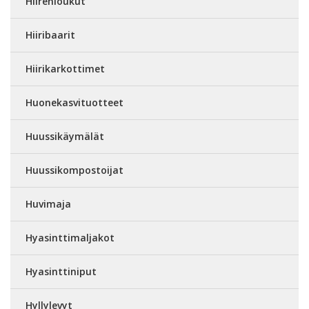
Hiirenloukut
Hiiribaarit
Hiirikarkottimet
Huonekasvituotteet
Huussikäymälät
Huussikompostoijat
Huvimaja
Hyasinttimaljakot
Hyasinttiniput
Hyllylevyt