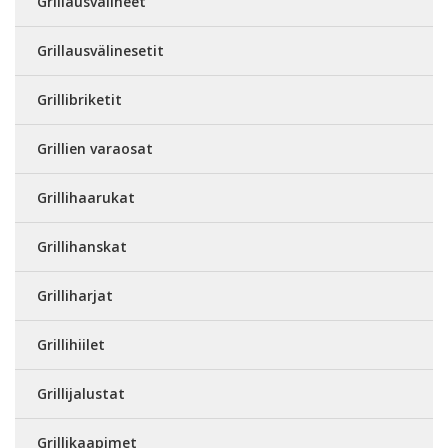
Grillausvälineet
Grillausvälinesetit
Grillibriketit
Grillien varaosat
Grillihaarukat
Grillihanskat
Grilliharjat
Grillihiilet
Grillijalustat
Grillikaapimet