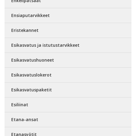
Enkelipatsaat
Ensiaputarvikkeet
Eristekannet
Esikasvatus ja istutustarvikkeet
Esikasvatushuoneet
Esikasvatuslokerot
Esikasvatuspaketit
Esiliinat
Etana-ansat
Etanasyötit