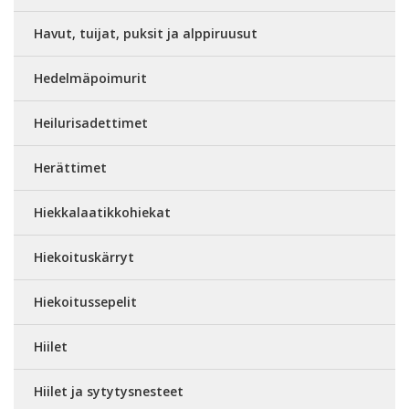
Havut, tuijat, puksit ja alppiruusut
Hedelmäpoimurit
Heilurisadettimet
Herättimet
Hiekkalaatikkohiekat
Hiekoituskärryt
Hiekoitussepelit
Hiilet
Hiilet ja sytytysnesteet