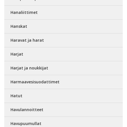
Hanaliittimet
Hanskat
Haravat ja harat
Harjat
Harjat ja noukkijat
Harmaavesisuodattimet
Hatut
Havulannoitteet
Havupuumullat