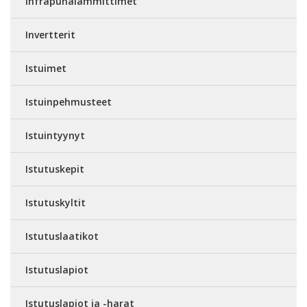
Infrapunalämmittimet
Invertterit
Istuimet
Istuinpehmusteet
Istuintyynyt
Istutuskepit
Istutuskyltit
Istutuslaatikot
Istutuslapiot
Istutuslapiot ja -harat