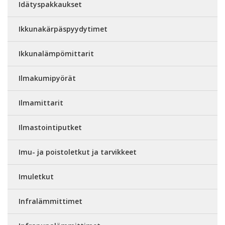
Idätyspakkaukset
Ikkunakärpäspyydytimet
Ikkunalämpömittarit
Ilmakumipyörät
Ilmamittarit
Ilmastointiputket
Imu- ja poistoletkut ja tarvikkeet
Imuletkut
Infralämmittimet