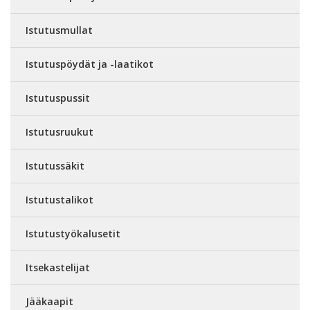
Istutusmullat
Istutuspöydät ja -laatikot
Istutuspussit
Istutusruukut
Istutussäkit
Istutustalikot
Istutustyökalusetit
Itsekastelijat
Jääkaapit