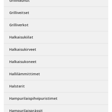
Grillivaunut
Grilliveitset
Grilliverkot
Halkaisukiilat
Halkaisukirveet
Halkaisukoneet
Hallilämmittimet
Halsterit
Hampurilaispihvipuristimet
Hampurilaisprässit