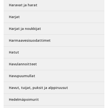
Haravat ja harat
Harjat
Harjat ja noukkijat
Harmaavesisuodattimet
Hatut
Havulannoitteet
Havupuumullat
Havut, tuijat, puksit ja alppiruusut
Hedelmäpoimurit