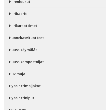
Hiirenloukut
Hiiribaarit
Hiirikarkottimet
Huonekasvituotteet
Huussikäymälät
Huussikompostoijat
Huvimaja
Hyasinttimaljakot
Hyasinttiniput
Hyllylevyt