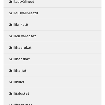
Grillausvälineet
Grillausvälinesetit
Grillibriketit
Grillien varaosat
Grillihaarukat
Grillihanskat
Grilliharjat
Grillihiilet
Grillijalustat
Grillikaapimet