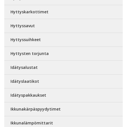
Hyttyskarkottimet
Hyttyssavut
Hyttyssuihkeet
Hyttysten torjunta
Idätysalustat
Idätyslaatikot
Idätyspakkaukset
Ikkunakärpäspyydytimet
Ikkunalämpömittarit