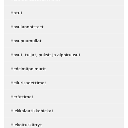
Hatut
Havulannoitteet
Havupuumullat
Havut, tuijat, puksit ja alppiruusut
Hedelmäpoimurit
Heilurisadettimet
Herättimet
Hiekkalaatikkohiekat
Hiekoituskärryt