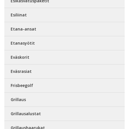
Esikasvatuspaketit
Esiliinat
Etana-ansat
Etanasyötit
Eväskorit
Eväsrasiat
Frisbeegolf
Grillaus
Grillausalustat
Grillaushaarukat