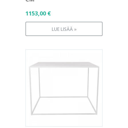
1153,00
€
LUE LISÄÄ »