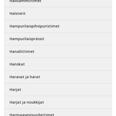
Hallilämmittimet
Halsterit
Hampurilaispihvipuristimet
Hampurilaisprässit
Hanaliittimet
Hanskat
Haravat ja harat
Harjat
Harjat ja noukkijat
Harmaavesisuodattimet