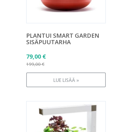
PLANTUI SMART GARDEN
SISÄPUUTARHA
Alkuperäinen
79,00
€
hinta
199,00
€
Nykyinen
oli:
hinta
199,00 €.
LUE LISÄÄ »
on:
79,00 €.