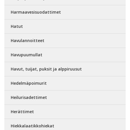
Harmaavesisuodattimet
Hatut
Havulannoitteet
Havupuumullat
Havut, tuijat, puksit ja alppiruusut
Hedelmäpoimurit
Heilurisadettimet
Herättimet
Hiekkalaatikkohiekat