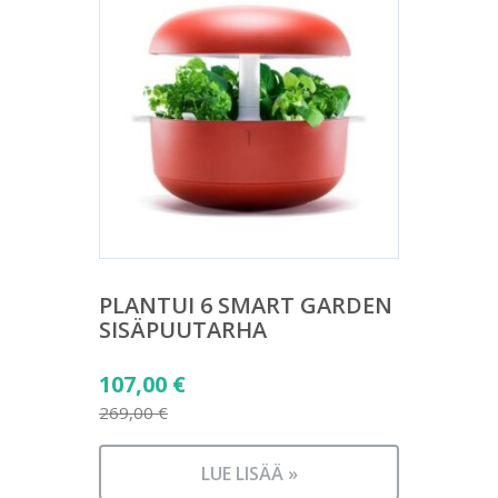
PLANTUI 6 SMART GARDEN
SISÄPUUTARHA
Alkuperäinen
107,00
€
hinta
269,00
€
Nykyinen
oli:
hinta
269,00 €.
LUE LISÄÄ »