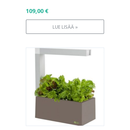
109,00
€
LUE LISÄÄ »