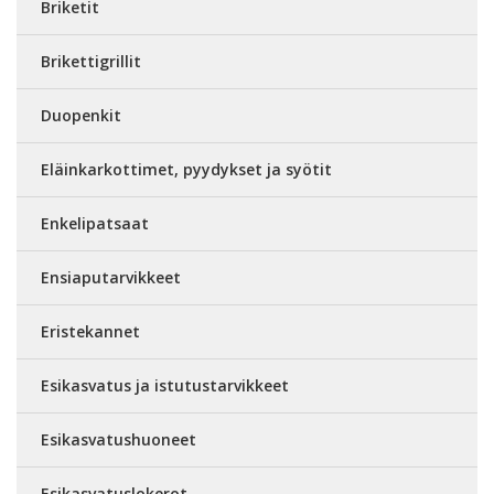
Briketit
Brikettigrillit
Duopenkit
Eläinkarkottimet, pyydykset ja syötit
Enkelipatsaat
Ensiaputarvikkeet
Eristekannet
Esikasvatus ja istutustarvikkeet
Esikasvatushuoneet
Esikasvatuslokerot