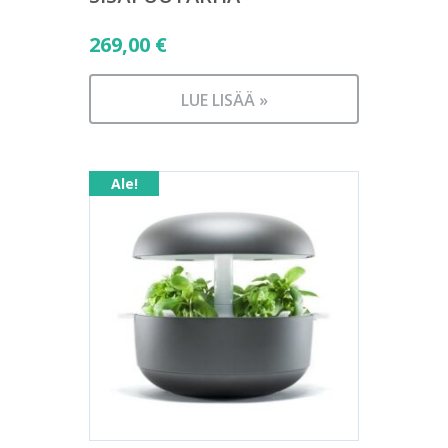
269,00
€
LUE LISÄÄ »
Ale!