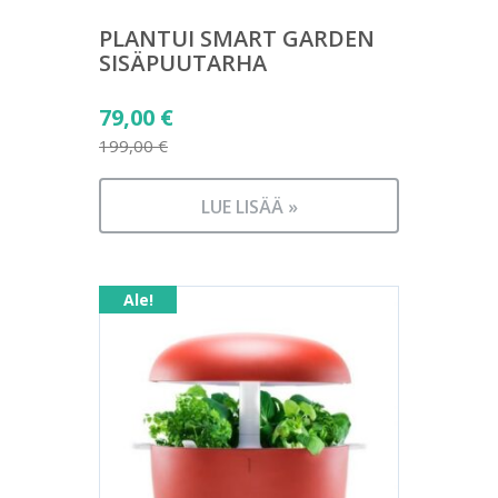
PLANTUI SMART GARDEN
SISÄPUUTARHA
Alkuperäinen
79,00
€
hinta
199,00
€
Nykyinen
oli:
hinta
199,00 €.
LUE LISÄÄ »
on:
79,00 €.
Ale!