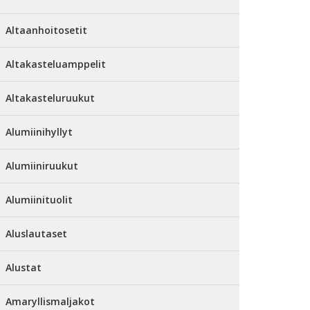
Altaanhoitosetit
Altakasteluamppelit
Altakasteluruukut
Alumiinihyllyt
Alumiiniruukut
Alumiinituolit
Aluslautaset
Alustat
Amaryllismaljakot