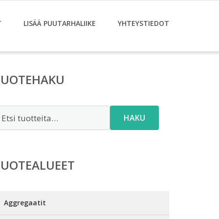
T
LISÄÄ PUUTARHALIIKE
YHTEYSTIEDOT
TUOTEHAKU
tsi:
HAKU
TUOTEALUEET
Aggregaatit