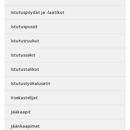
Istutuspöydät ja -laatikot
Istutuspussit
Istutusruukut
Istutussäkit
Istutustalikot
Istutustyökalusetit
Itsekastelijat
Jääkaapit
Jäänkaapimet