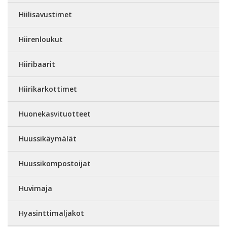
Hiilisavustimet
Hiirenloukut
Hiiribaarit
Hiirikarkottimet
Huonekasvituotteet
Huussikäymälät
Huussikompostoijat
Huvimaja
Hyasinttimaljakot