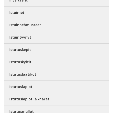
Invertterit
Istuimet
Istuinpehmusteet
Istuintyynyt
Istutuskepit
Istutuskyltit
Istutuslaatikot
Istutuslapiot
Istutuslapiot ja -harat
Istutusmullat