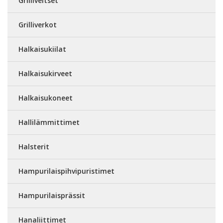
Grilliveitset
Grilliverkot
Halkaisukiilat
Halkaisukirveet
Halkaisukoneet
Hallilämmittimet
Halsterit
Hampurilaispihvipuristimet
Hampurilaisprässit
Hanaliittimet