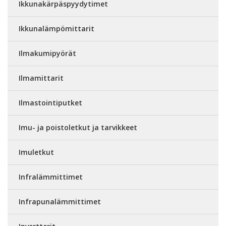
Ikkunakärpäspyydytimet
Ikkunalämpömittarit
Ilmakumipyörät
Ilmamittarit
Ilmastointiputket
Imu- ja poistoletkut ja tarvikkeet
Imuletkut
Infralämmittimet
Infrapunalämmittimet