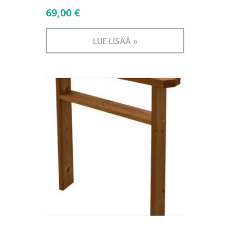
69,00
€
LUE LISÄÄ »