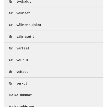
Grillityökalut
Grillivälineet
Grillivälinenaulakot
Grillivälinesetit
Grillivartaat
Grillivaunut
Grilliveitset
Grilliverkot
Halkaisukiilat
Halkaisukirveet