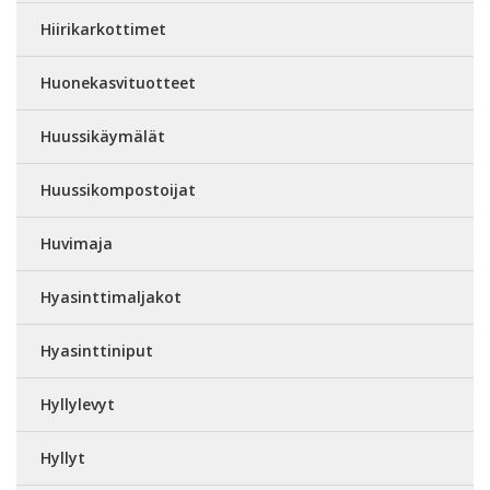
Hiirikarkottimet
Huonekasvituotteet
Huussikäymälät
Huussikompostoijat
Huvimaja
Hyasinttimaljakot
Hyasinttiniput
Hyllylevyt
Hyllyt