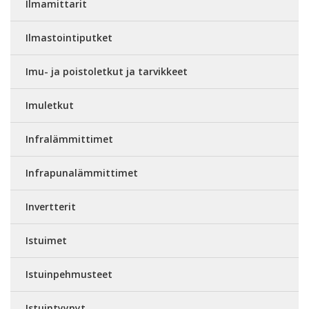
Ilmamittarit
Ilmastointiputket
Imu- ja poistoletkut ja tarvikkeet
Imuletkut
Infralämmittimet
Infrapunalämmittimet
Invertterit
Istuimet
Istuinpehmusteet
Istuintyynyt