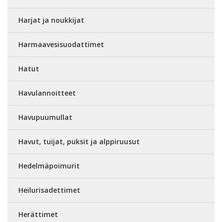
Harjat ja noukkijat
Harmaavesisuodattimet
Hatut
Havulannoitteet
Havupuumullat
Havut, tuijat, puksit ja alppiruusut
Hedelmäpoimurit
Heilurisadettimet
Herättimet