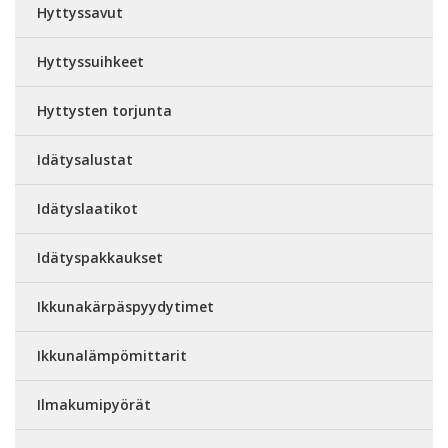
Hyttyssavut
Hyttyssuihkeet
Hyttysten torjunta
Idätysalustat
Idätyslaatikot
Idätyspakkaukset
Ikkunakärpäspyydytimet
Ikkunalämpömittarit
Ilmakumipyörät