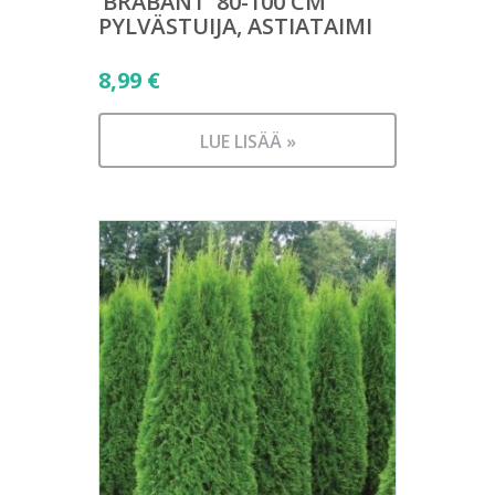
’BRABANT’ 80-100 CM
PYLVÄSTUIJA, ASTIATAIMI
8,99
€
LUE LISÄÄ »