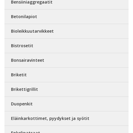
Bensiiniaggregaatit
Betonilapiot
Bioleikkuutarvikkeet
Bistrosetit
Bonsairavinteet
Briketit
Brikettigrillit
Duopenkit
Eläinkarkottimet, pyydykset ja syötit
Enkelipatsaat