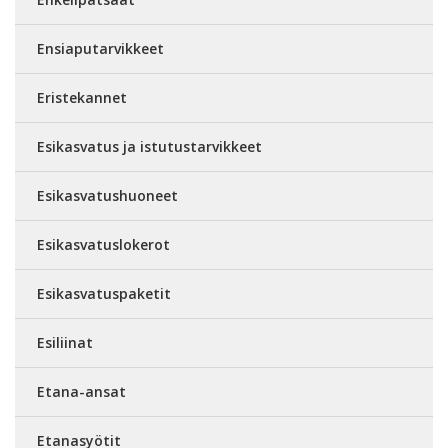
Ensiaputarvikkeet
Eristekannet
Esikasvatus ja istutustarvikkeet
Esikasvatushuoneet
Esikasvatuslokerot
Esikasvatuspaketit
Esiliinat
Etana-ansat
Etanasyötit