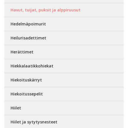
Havut, tuijat, puksit ja alppiruusut
Hedelmäpoimurit
Heilurisadettimet
Herättimet
Hiekkalaatikkohiekat
Hiekoituskärryt
Hiekoitussepelit
Hiilet
Hiilet ja sytytysnesteet