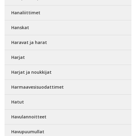
Hanaliittimet
Hanskat
Haravat ja harat
Harjat
Harjat ja noukkijat
Harmaavesisuodattimet
Hatut
Havulannoitteet
Havupuumullat