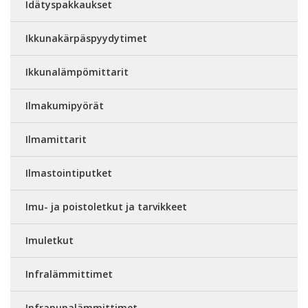
Idätyspakkaukset
Ikkunakärpäspyydytimet
Ikkunalämpömittarit
Ilmakumipyörät
Ilmamittarit
Ilmastointiputket
Imu- ja poistoletkut ja tarvikkeet
Imuletkut
Infralämmittimet
Infrapunalämmittimet