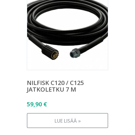
NILFISK C120 / C125
JATKOLETKU 7 M
59,90
€
LUE LISÄÄ »