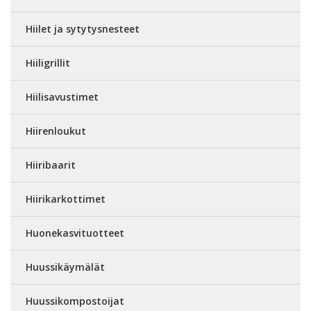
Hiilet ja sytytysnesteet
Hiiligrillit
Hiilisavustimet
Hiirenloukut
Hiiribaarit
Hiirikarkottimet
Huonekasvituotteet
Huussikäymälät
Huussikompostoijat