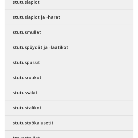
Istutuslapiot
Istutuslapiot ja -harat
Istutusmullat
Istutuspöydät ja -laatikot
Istutuspussit
Istutusruukut
Istutussäkit
Istutustalikot
Istutustyökalusetit
Itsekastelijat