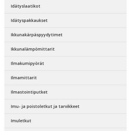
Idätyslaatikot
Idätyspakkaukset
Ikkunakärpäspyydytimet
Ikkunalämpömittarit
Ilmakumipyörät
Ilmamittarit
Ilmastointiputket
Imu- ja poistoletkut ja tarvikkeet
Imuletkut