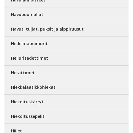
Havupuumullat
Havut, tuijat, puksit ja alppiruusut
Hedelmäpoimurit
Heilurisadettimet
Herättimet
Hiekkalaatikkohiekat
Hiekoituskärryt
Hiekoitussepelit
Hiilet