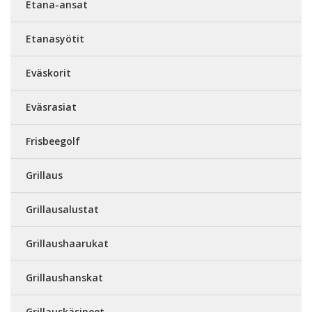
Etana-ansat
Etanasyötit
Eväskorit
Eväsrasiat
Frisbeegolf
Grillaus
Grillausalustat
Grillaushaarukat
Grillaushanskat
Grillauskäsineet