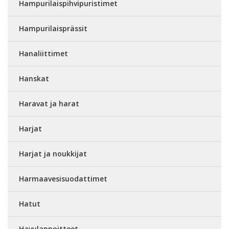
Hampurilaispihvipuristimet
Hampurilaisprässit
Hanaliittimet
Hanskat
Haravat ja harat
Harjat
Harjat ja noukkijat
Harmaavesisuodattimet
Hatut
Havulannoitteet