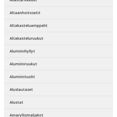
Altaanhoitosetit
Altakasteluamppelit
Altakasteluruukut
Alumiinihyllyt
Alumiiniruukut
Alumiinituolit
Aluslautaset
Alustat
Amaryllismaljakot