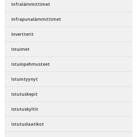
Infralämmittimet
Infrapunalämmittimet
Invertterit
Istuimet
Istuinpehmusteet
Istuintyynyt
Istutuskepit
Istutuskyltit
Istutuslaatikot