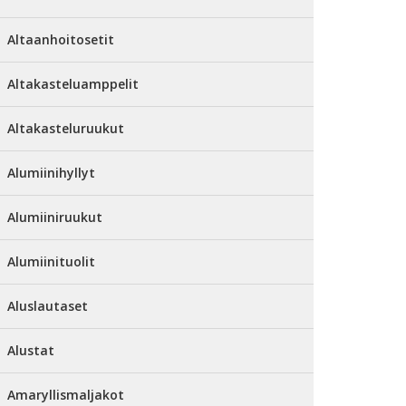
Altaanhoitosetit
Altakasteluamppelit
Altakasteluruukut
Alumiinihyllyt
Alumiiniruukut
Alumiinituolit
Aluslautaset
Alustat
Amaryllismaljakot