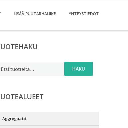
T
LISÄÄ PUUTARHALIIKE
YHTEYSTIEDOT
TUOTEHAKU
tsi:
HAKU
TUOTEALUEET
Aggregaatit