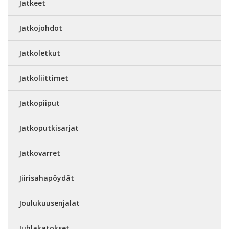
Jatkeet
Jatkojohdot
Jatkoletkut
Jatkoliittimet
Jatkopiiput
Jatkoputkisarjat
Jatkovarret
Jiirisahapöydät
Joulukuusenjalat
Juhlakatokset