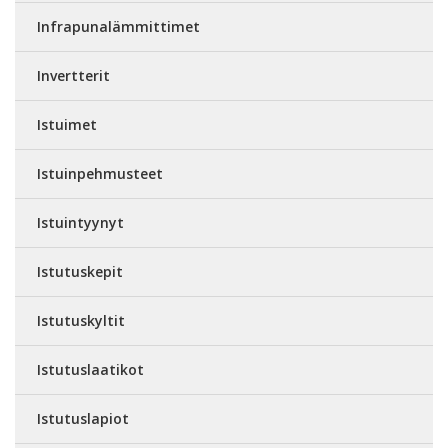
Infrapunalämmittimet
Invertterit
Istuimet
Istuinpehmusteet
Istuintyynyt
Istutuskepit
Istutuskyltit
Istutuslaatikot
Istutuslapiot