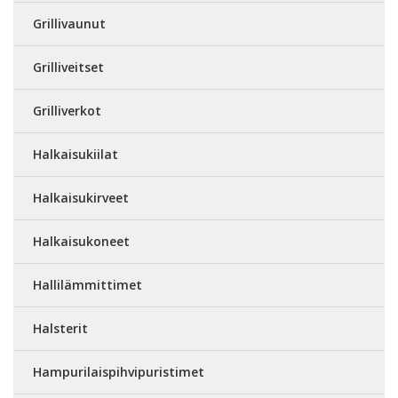
Grillivaunut
Grilliveitset
Grilliverkot
Halkaisukiilat
Halkaisukirveet
Halkaisukoneet
Hallilämmittimet
Halsterit
Hampurilaispihvipuristimet