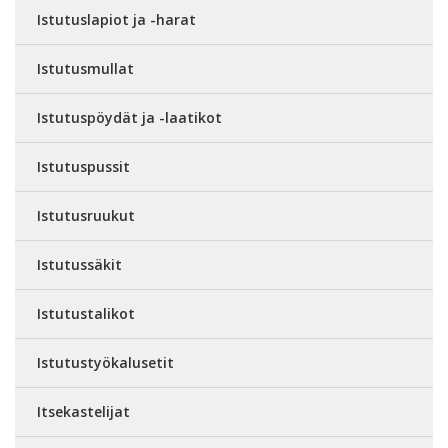
Istutuslapiot ja -harat
Istutusmullat
Istutuspöydät ja -laatikot
Istutuspussit
Istutusruukut
Istutussäkit
Istutustalikot
Istutustyökalusetit
Itsekastelijat