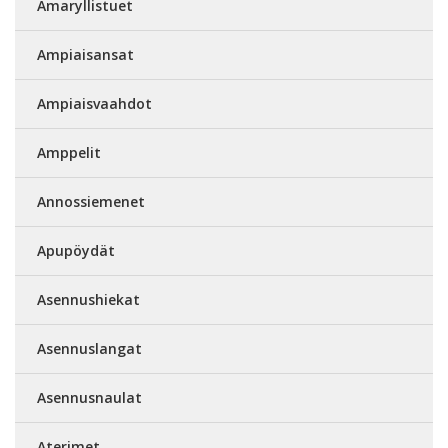
Amaryllistuet
Ampiaisansat
Ampiaisvaahdot
Amppelit
Annossiemenet
Apupöydät
Asennushiekat
Asennuslangat
Asennusnaulat
Aterimet