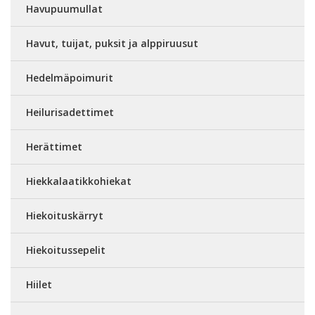
Havupuumullat
Havut, tuijat, puksit ja alppiruusut
Hedelmäpoimurit
Heilurisadettimet
Herättimet
Hiekkalaatikkohiekat
Hiekoituskärryt
Hiekoitussepelit
Hiilet