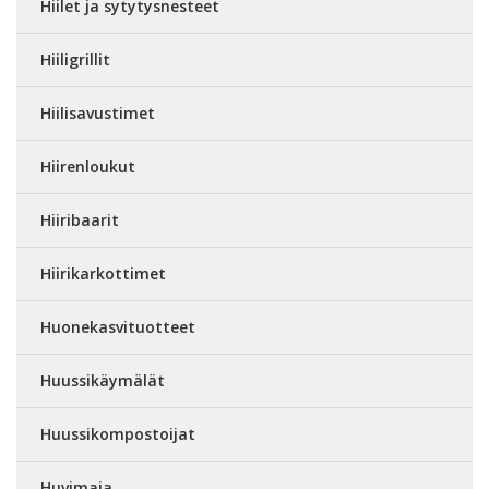
Hiilet ja sytytysnesteet
Hiiligrillit
Hiilisavustimet
Hiirenloukut
Hiiribaarit
Hiirikarkottimet
Huonekasvituotteet
Huussikäymälät
Huussikompostoijat
Huvimaja