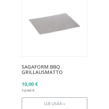
SAGAFORM BBQ
GRILLAUSMATTO
Alkuperäinen
10,00
€
hinta
12,90
€
Nykyinen
oli:
hinta
12,90 €.
LUE LISÄÄ »