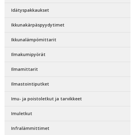
Idätyspakkaukset
Ikkunakärpäspyydytimet
Ikkunalämpömittarit
Ilmakumipyörät
Ilmamittarit
Ilmastointiputket
Imu- ja poistoletkut ja tarvikkeet
Imuletkut
Infralämmittimet