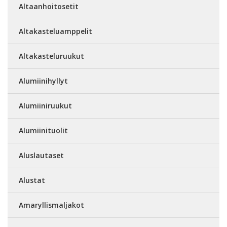
Altaanhoitosetit
Altakasteluamppelit
Altakasteluruukut
Alumiinihyllyt
Alumiiniruukut
Alumiinituolit
Aluslautaset
Alustat
Amaryllismaljakot