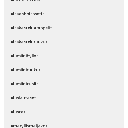
Altaanhoitosetit
Altakasteluamppelit
Altakasteluruukut
Alumiinihyllyt
Alumiiniruukut
Alumiinituolit
Aluslautaset
Alustat
Amaryllismaljakot