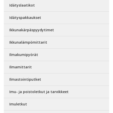
Idätyslaatikot
Idätyspakkaukset
Ikkunakärpäspyydytimet
Ikkunalämpömittarit
Ilmakumipyörät
Ilmamittarit
Ilmastointiputket
Imu- ja poistoletkut ja tarvikkeet
Imuletkut