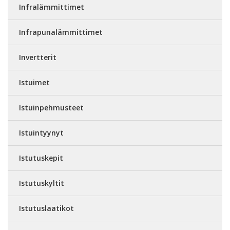
Infralämmittimet
Infrapunalämmittimet
Invertterit
Istuimet
Istuinpehmusteet
Istuintyynyt
Istutuskepit
Istutuskyltit
Istutuslaatikot