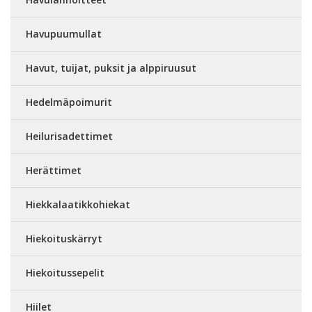
Havupuumullat
Havut, tuijat, puksit ja alppiruusut
Hedelmäpoimurit
Heilurisadettimet
Herättimet
Hiekkalaatikkohiekat
Hiekoituskärryt
Hiekoitussepelit
Hiilet