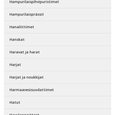
Hampurilaispihvipuristimet
Hampurilaisprässit
Hanaliittimet
Hanskat
Haravat ja harat
Harjat
Harjat ja noukkijat
Harmaavesisuodattimet
Hatut
Havulannoitteet