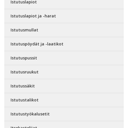
Istutuslapiot
Istutuslapiot ja -harat
Istutusmullat
Istutuspöydät ja -laatikot
Istutuspussit
Istutusruukut
Istutussäkit
Istutustalikot
Istutustyökalusetit
Itsekastelijat