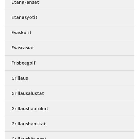
Etana-ansat
Etanasyötit
Eväskorit
Eväsrasiat
Frisbeegolf
Grillaus
Grillausalustat
Grillaushaarukat
Grillaushanskat
Grillauskäsineet