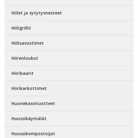
Hiilet ja sytytysnesteet
Hiiligrillit
Hiilisavustimet
Hiirenloukut
Hiiribaarit
Hiirikarkottimet
Huonekasvituotteet
Huussikäymälät
Huussikompostoijat