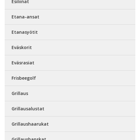
Esiliinat
Etana-ansat
Etanasyötit
Eväskorit
Eväsrasiat
Frisbeegolf
Grillaus
Grillausalustat
Grillaushaarukat
Grillaushanskat