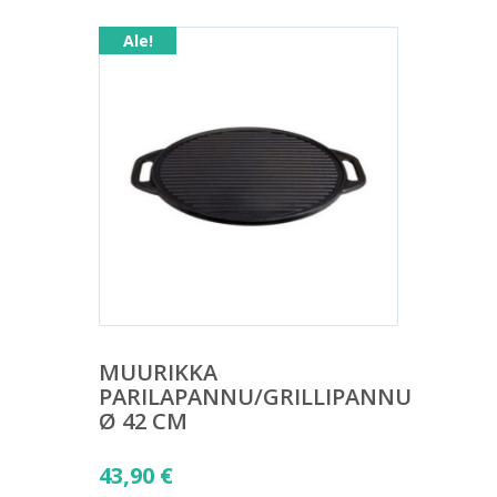
Ale!
MUURIKKA
PARILAPANNU/GRILLIPANNU
Ø 42 CM
Alkuperäinen
43,90
€