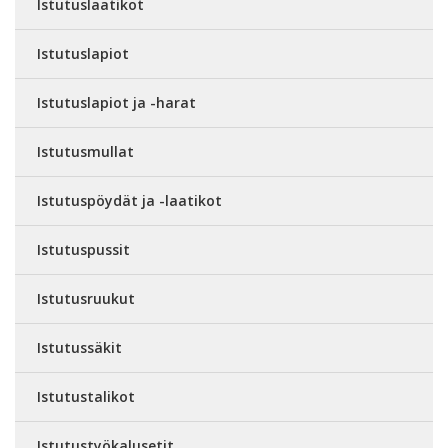
Istutuslaatikot
Istutuslapiot
Istutuslapiot ja -harat
Istutusmullat
Istutuspöydät ja -laatikot
Istutuspussit
Istutusruukut
Istutussäkit
Istutustalikot
Istutustyökalusetit