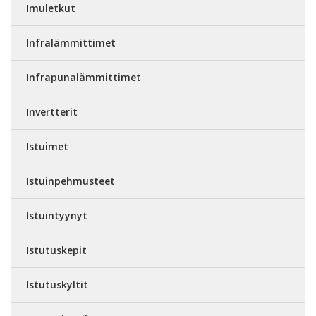
Imuletkut
Infralämmittimet
Infrapunalämmittimet
Invertterit
Istuimet
Istuinpehmusteet
Istuintyynyt
Istutuskepit
Istutuskyltit