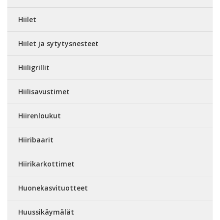
Hiilet
Hiilet ja sytytysnesteet
Hiiligrillit
Hiilisavustimet
Hiirenloukut
Hiiribaarit
Hiirikarkottimet
Huonekasvituotteet
Huussikäymälät