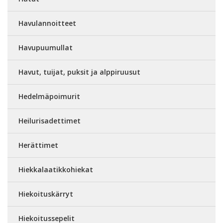
Havulannoitteet
Havupuumullat
Havut, tuijat, puksit ja alppiruusut
Hedelmäpoimurit
Heilurisadettimet
Herättimet
Hiekkalaatikkohiekat
Hiekoituskärryt
Hiekoitussepelit