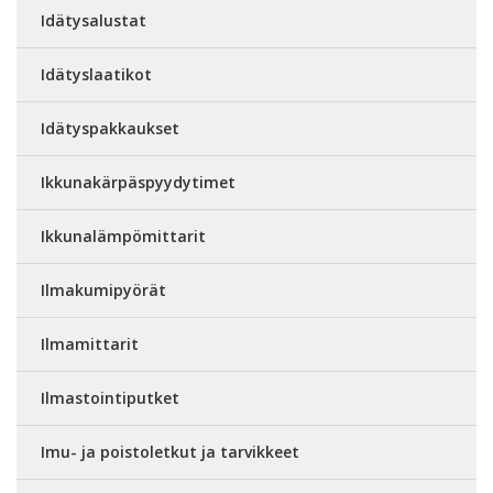
Idätysalustat
Idätyslaatikot
Idätyspakkaukset
Ikkunakärpäspyydytimet
Ikkunalämpömittarit
Ilmakumipyörät
Ilmamittarit
Ilmastointiputket
Imu- ja poistoletkut ja tarvikkeet