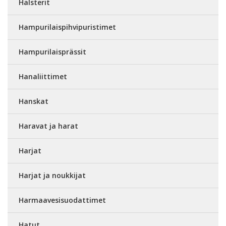
Halsterit
Hampurilaispihvipuristimet
Hampurilaisprässit
Hanaliittimet
Hanskat
Haravat ja harat
Harjat
Harjat ja noukkijat
Harmaavesisuodattimet
Hatut