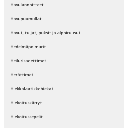
Havulannoitteet
Havupuumullat
Havut, tuijat, puksit ja alppiruusut
Hedelmäpoimurit
Heilurisadettimet
Herättimet
Hiekkalaatikkohiekat
Hiekoituskärryt
Hiekoitussepelit